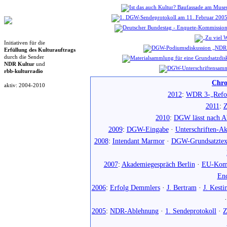
Initiativen für die
Erfüllung des Kulturauftrags
durch die Sender
NDR Kultur
und
rbb-kulturradio
Chro
aktiv: 2004-2010
2012
:
WDR 3-„Refo
2011
:
Z
2010
:
DGW lässt nach Ab
2009
:
DGW-Eingabe
·
Unterschriften-Ak
2008
:
Intendant Marmor
·
DGW-Grundsatztex
2007
:
Akademiegespräch Berlin
·
EU-Komm
En
2006
:
Erfolg Demmlers
·
J. Bertram
·
J. Kesti
2005
:
NDR-Ablehnung
·
1. Sendeprotokoll
·
Z