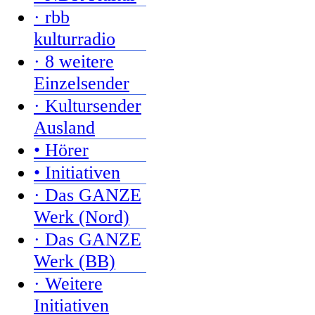
· rbb
kulturradio
· 8 weitere
Einzelsender
· Kultursender
Ausland
• Hörer
• Initiativen
· Das GANZE
Werk (Nord)
· Das GANZE
Werk (BB)
· Weitere
Initiativen