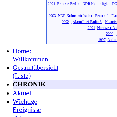
2004
:
Proteste Berlin
·
NDR Kultur light
·
DG
·
2003
:
NDR Kultur mit halber „Reform“
·
Pla
2002
:
„Alarm“ bei Radio 3
·
Histori
2001
:
Nordwest-Ra
2000
:
„
1997
:
Radio
Home:
Willkommen
Gesamtübersicht
(Liste)
CHRONIK
Aktuell
Wichtige
Ereignisse