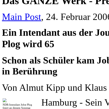
Das GANZE Werk - Pre
Main Post
, 24. Februar 200
Ein Intendant aus der Jo
Plog wird 65
Schon als Schüler kam Jo
in Berührung
Von Almut Kipp und Klaus
Hamburg - Sein V
NDR-Intendant Jobst Plog
feiert an diesem Sonntag