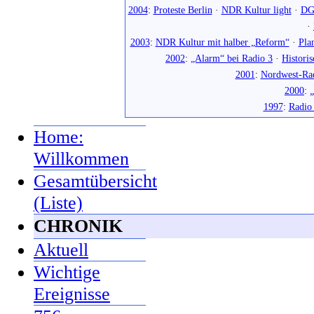
2004
:
Proteste Berlin
·
NDR Kultur light
·
DG
·
2003
:
NDR Kultur mit halber „Reform“
·
Pla
2002
:
„Alarm“ bei Radio 3
·
Histori
2001
:
Nordwest-Ra
2000
:
„
1997
:
Radio
Home:
Willkommen
Gesamtübersicht
(Liste)
CHRONIK
Aktuell
Wichtige
Ereignisse