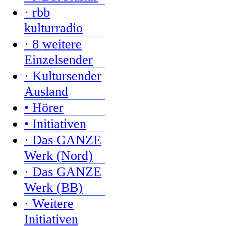
· rbb
kulturradio
· 8 weitere
Einzelsender
· Kultursender
Ausland
• Hörer
• Initiativen
· Das GANZE
Werk (Nord)
· Das GANZE
Werk (BB)
· Weitere
Initiativen