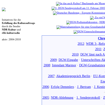
Initiativen für die
Erfüllung des Kulturauftrags
durch die Sender
NDR Kultur
und
rbb-kulturradio
Chro
aktiv: 2004-2010
2012
:
WDR 3-„Refo
2011
:
Z
2010
:
DGW lässt nach Ab
2009
:
DGW-Eingabe
·
Unterschriften-Ak
2008
:
Intendant Marmor
·
DGW-Grundsatztex
2007
:
Akademiegespräch Berlin
·
EU-Komm
En
2006
:
Erfolg Demmlers
·
J. Bertram
·
J. Kesti
2005
:
NDR-Ablehnung
·
1. Sendeprotokoll
·
Z