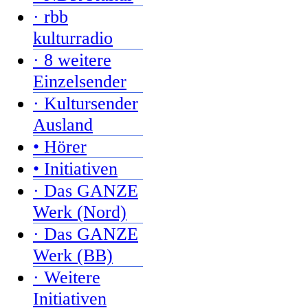
· rbb
kulturradio
· 8 weitere
Einzelsender
· Kultursender
Ausland
• Hörer
• Initiativen
· Das GANZE
Werk (Nord)
· Das GANZE
Werk (BB)
· Weitere
Initiativen