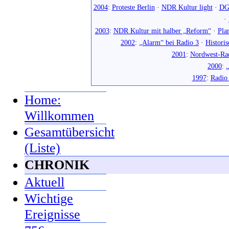
2004
:
Proteste Berlin
·
NDR Kultur light
·
DG
·
2003
:
NDR Kultur mit halber „Reform“
·
Pla
2002
:
„Alarm“ bei Radio 3
·
Histori
2001
:
Nordwest-Ra
2000
:
„
1997
:
Radio
Home:
Willkommen
Gesamtübersicht
(Liste)
CHRONIK
Aktuell
Wichtige
Ereignisse