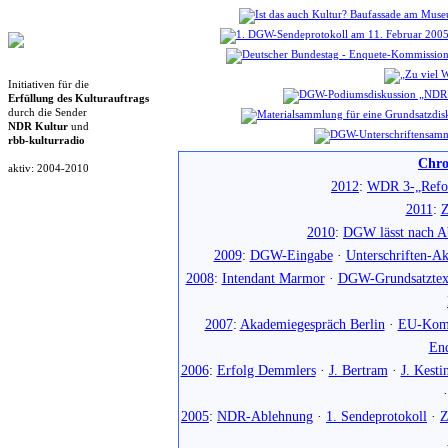
Initiativen für die
Erfüllung des Kulturauftrags
durch die Sender
NDR Kultur
und
rbb-kulturradio
Chro
aktiv: 2004-2010
2012
:
WDR 3-„Refo
2011
:
Z
2010
:
DGW lässt nach Ab
2009
:
DGW-Eingabe
·
Unterschriften-Ak
2008
:
Intendant Marmor
·
DGW-Grundsatztex
2007
:
Akademiegespräch Berlin
·
EU-Komm
En
2006
:
Erfolg Demmlers
·
J. Bertram
·
J. Kesti
2005
:
NDR-Ablehnung
·
1. Sendeprotokoll
·
Z