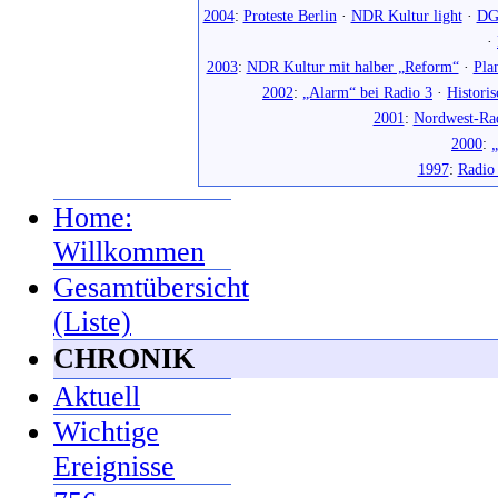
2004
:
Proteste Berlin
·
NDR Kultur light
·
DG
·
2003
:
NDR Kultur mit halber „Reform“
·
Pla
2002
:
„Alarm“ bei Radio 3
·
Histori
2001
:
Nordwest-Ra
2000
:
„
1997
:
Radio
Home:
Willkommen
Gesamtübersicht
(Liste)
CHRONIK
Aktuell
Wichtige
Ereignisse