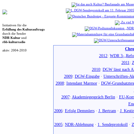
Initiativen für die
Erfüllung des Kulturauftrags
durch die Sender
NDR Kultur
und
rbb-kulturradio
Chro
aktiv: 2004-2010
2012
:
WDR 3-„Refo
2011
:
Z
2010
:
DGW lässt nach Ab
2009
:
DGW-Eingabe
·
Unterschriften-Ak
2008
:
Intendant Marmor
·
DGW-Grundsatztex
2007
:
Akademiegespräch Berlin
·
EU-Komm
En
2006
:
Erfolg Demmlers
·
J. Bertram
·
J. Kesti
2005
:
NDR-Ablehnung
·
1. Sendeprotokoll
·
Z