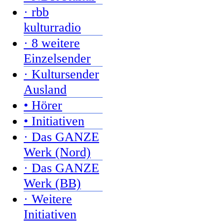
· rbb
kulturradio
· 8 weitere
Einzelsender
· Kultursender
Ausland
• Hörer
• Initiativen
· Das GANZE
Werk (Nord)
· Das GANZE
Werk (BB)
· Weitere
Initiativen