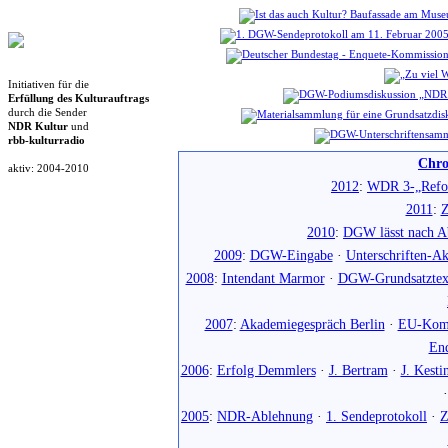
Initiativen für die
Erfüllung des Kulturauftrags
durch die Sender
NDR Kultur
und
rbb-kulturradio
Chro
aktiv: 2004-2010
2012
:
WDR 3-„Refo
2011
:
Z
2010
:
DGW lässt nach Ab
2009
:
DGW-Eingabe
·
Unterschriften-Ak
2008
:
Intendant Marmor
·
DGW-Grundsatztex
2007
:
Akademiegespräch Berlin
·
EU-Komm
En
2006
:
Erfolg Demmlers
·
J. Bertram
·
J. Kesti
2005
:
NDR-Ablehnung
·
1. Sendeprotokoll
·
Z