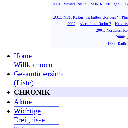
2004
:
Proteste Berlin
·
NDR Kultur light
·
DG
·
2003
:
NDR Kultur mit halber „Reform“
·
Pla
2002
:
„Alarm“ bei Radio 3
·
Histori
2001
:
Nordwest-Ra
2000
:
„
1997
:
Radio
Home:
Willkommen
Gesamtübersicht
(Liste)
CHRONIK
Aktuell
Wichtige
Ereignisse