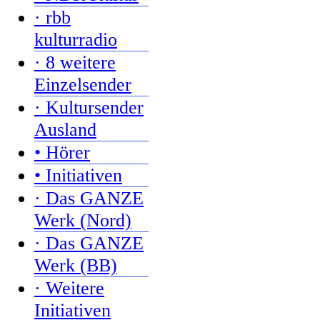
· rbb
kulturradio
· 8 weitere
Einzelsender
· Kultursender
Ausland
• Hörer
• Initiativen
· Das GANZE
Werk (Nord)
· Das GANZE
Werk (BB)
· Weitere
Initiativen