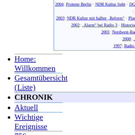
2004
:
Proteste Berlin
·
NDR Kultur light
·
DG
·
2003
:
NDR Kultur mit halber „Reform“
·
Pla
2002
:
„Alarm“ bei Radio 3
·
Histori
2001
:
Nordwest-Ra
2000
:
„
1997
:
Radio
Home:
Willkommen
Gesamtübersicht
(Liste)
CHRONIK
Aktuell
Wichtige
Ereignisse