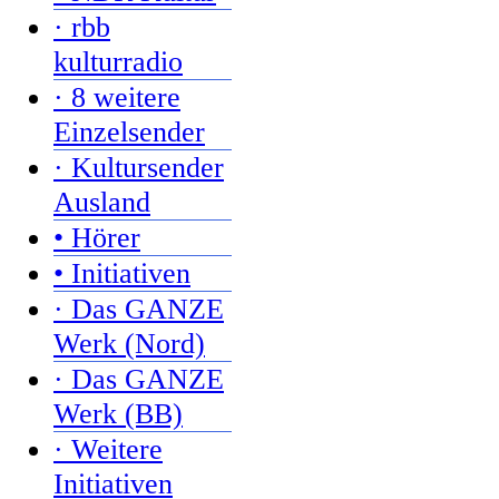
· rbb
kulturradio
· 8 weitere
Einzelsender
· Kultursender
Ausland
• Hörer
• Initiativen
· Das GANZE
Werk (Nord)
· Das GANZE
Werk (BB)
· Weitere
Initiativen