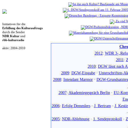
Initiativen für die
Erfüllung des Kulturauftrags
durch die Sender
NDR Kultur
und
rbb-kulturradio
Chro
aktiv: 2004-2010
2012
:
WDR 3-„Refo
2011
:
Z
2010
:
DGW lässt nach Ab
2009
:
DGW-Eingabe
·
Unterschriften-Ak
2008
:
Intendant Marmor
·
DGW-Grundsatztex
2007
:
Akademiegespräch Berlin
·
EU-Komm
En
2006
:
Erfolg Demmlers
·
J. Bertram
·
J. Kesti
2005
:
NDR-Ablehnung
·
1. Sendeprotokoll
·
Z