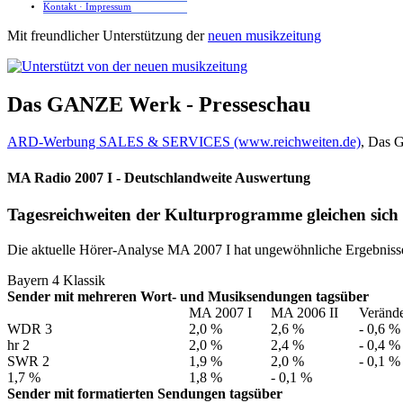
Kontakt · Impressum
Mit freundlicher Unterstützung der
neuen musikzeitung
Das GANZE Werk - Presseschau
ARD-Werbung SALES & SERVICES (www.reichweiten.de)
, Das 
MA Radio 2007 I - Deutschlandweite Auswertung
Tagesreichweiten der Kulturprogramme gleichen sich
Die aktuelle Hörer-Analyse MA 2007 I hat ungewöhnliche Ergebnisse 
Bayern 4 Klassik
Sender mit mehreren Wort- und Musiksendungen tagsüber
MA 2007 I
MA 2006 II
Veränd
WDR 3
2,0 %
2,6 %
- 0,6 %
hr 2
2,0 %
2,4 %
- 0,4 %
SWR 2
1,9 %
2,0 %
- 0,1 %
1,7 %
1,8 %
- 0,1 %
Sender mit formatierten Sendungen tagsüber