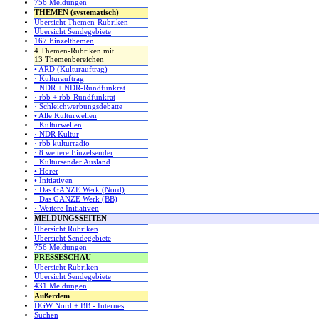
756 Meldungen
THEMEN (systematisch)
Übersicht Themen-Rubriken
Übersicht Sendegebiete
167 Einzelthemen
4 Themen-Rubriken mit
13 Themenbereichen
• ARD (Kulturauftrag)
· Kulturauftrag
· NDR + NDR-Rundfunkrat
· rbb + rbb-Rundfunkrat
· Schleichwerbungsdebatte
• Alle Kulturwellen
· Kulturwellen
· NDR Kultur
· rbb kulturradio
· 8 weitere Einzelsender
· Kultursender Ausland
• Hörer
• Initiativen
· Das GANZE Werk (Nord)
· Das GANZE Werk (BB)
· Weitere Initiativen
MELDUNGSSEITEN
Übersicht Rubriken
Übersicht Sendegebiete
756 Meldungen
PRESSESCHAU
Übersicht Rubriken
Übersicht Sendegebiete
431 Meldungen
Außerdem
DGW Nord + BB - Internes
Suchen