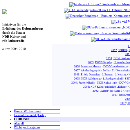
Initiativen für die
Erfüllung des Kulturauftrags
durch die Sender
NDR Kultur
und
rbb-kulturradio
C
aktiv: 2004-2010
2012
:
WDR 3-„R
201
2010
:
DGW lässt nac
2009
:
DGW-Eingabe
·
Unterschrifte
2008
:
Intendant Marmor
·
DGW-Grundsatztexte
·
2007
:
Akademiegespräch Berlin
·
EU-Kommission
2006
:
Erfolg Demmlers
·
J. Bertram
·
J. Kesting
·
H
2005
:
NDR-Ablehnung
·
1. Sendeprotokoll
·
ZEIT
2004
:
Proteste Berlin
·
NDR Kultur light
·
DGW-Gr
2003
:
NDR Kultur mit halber „Reform“
·
2002
:
„Alarm“ bei Radio 3
·
Hist
2001
:
Nordwest
200
1997
:
Ra
Home: Willkommen
Gesamtübersicht (Liste)
CHRONIK
Aktuell
Wichtige Ereignisse