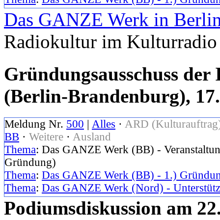
Das GANZE Werk in Berli
Radiokultur im Kulturradio
Gründungsausschuss der 
(Berlin-Brandenburg), 17.
Meldung Nr.
500
|
Alles
·
ARD (Kulturauftrag
BB
·
Weitere
·
Ausland
Thema
: Das GANZE Werk (BB) - Veranstaltung
Gründung)
Thema
:
Das GANZE Werk (BB) - 1.) Gründun
Thema
:
Das GANZE Werk (Nord) - Unterstützu
Podiumsdiskussion am 22.