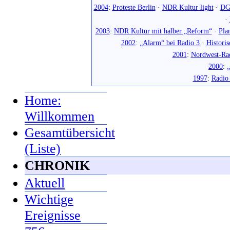
2004
:
Proteste Berlin
·
NDR Kultur light
·
DG
·
2003
:
NDR Kultur mit halber „Reform“
·
Pla
2002
:
„Alarm“ bei Radio 3
·
Histori
2001
:
Nordwest-Ra
2000
:
„
1997
:
Radio
Home:
Willkommen
Gesamtübersicht
(Liste)
CHRONIK
Aktuell
Wichtige
Ereignisse