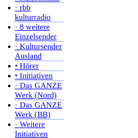
· rbb
kulturradio
· 8 weitere
Einzelsender
· Kultursender
Ausland
• Hörer
• Initiativen
· Das GANZE
Werk (Nord)
· Das GANZE
Werk (BB)
· Weitere
Initiativen