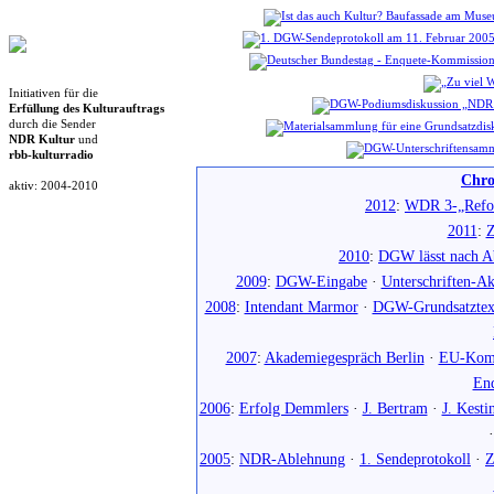
Initiativen für die
Erfüllung des Kulturauftrags
durch die Sender
NDR Kultur
und
rbb-kulturradio
Chro
aktiv: 2004-2010
2012
:
WDR 3-„Refo
2011
:
Z
2010
:
DGW lässt nach Ab
2009
:
DGW-Eingabe
·
Unterschriften-Ak
2008
:
Intendant Marmor
·
DGW-Grundsatztex
2007
:
Akademiegespräch Berlin
·
EU-Komm
En
2006
:
Erfolg Demmlers
·
J. Bertram
·
J. Kesti
2005
:
NDR-Ablehnung
·
1. Sendeprotokoll
·
Z