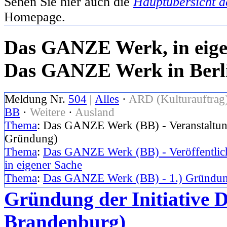
Sehen Sie hier auch die
Hauptübersicht d
Homepage.
Das GANZE Werk, in eigen
Das GANZE Werk in Berl
Meldung Nr.
504
|
Alles
·
ARD (Kulturauftrag
BB
·
Weitere
·
Ausland
Thema
: Das GANZE Werk (BB) - Veranstaltung
Gründung)
Thema
:
Das GANZE Werk (BB) - Veröffentlich
in eigener Sache
Thema
:
Das GANZE Werk (BB) - 1.) Gründun
Gründung der Initiative
Brandenburg)