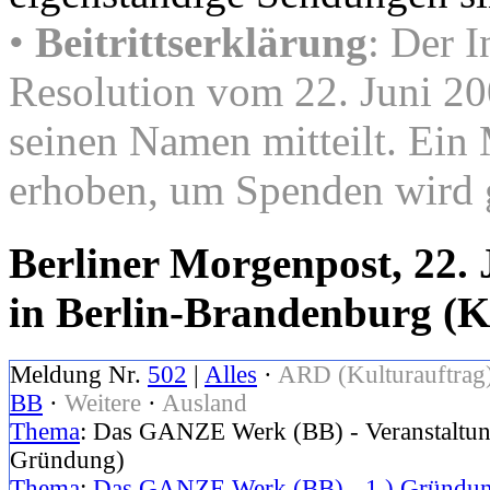
•
Beitrittserklärung
: Der I
Resolution vom 22. Juni 20
seinen Namen mitteilt. Ein 
erhoben, um Spenden wird 
Berliner Morgenpost, 22
in Berlin-Brandenburg (
Meldung Nr.
502
|
Alles
·
ARD (Kulturauftrag
BB
·
Weitere
·
Ausland
Thema
: Das GANZE Werk (BB) - Veranstaltung
Gründung)
Thema
:
Das GANZE Werk (BB) - 1.) Gründun