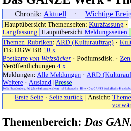
Chronik:
Aktuell
·
Wichtige Erei
Hauptübersicht Themenseiten:
Kurzfassung
·
Langfassung
Hauptübersicht
Meldungsseiten
Themen-Rubriken
:
ARD (Kulturauftrag)
·
Kul
TB: DGW BB
10 x
Postkarte
von Weizsäcker
· Podiumsdisk. ·
Zen
Veröffentlichungen
4 x
Meldungen:
Alle Meldungen
·
ARD (Kulturauf
Weitere
·
Ausland
|
Presse
Berlin-Brandenburg
:
rbb (ohne kulturradio allein)
·
rbb kulturradio
·
Hörer
·
Das GANZE Werk (Berlin-Brandenbu
Erste Seite
·
Seite zurück
| Ansicht:
Themen
vorwär
Themenbereich:
Das GANZ