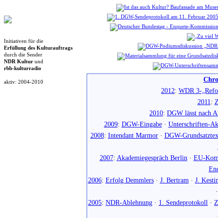
Initiativen für die
Erfüllung des Kulturauftrags
durch die Sender
NDR Kultur
und
rbb-kulturradio
Chro
aktiv: 2004-2010
2012
:
WDR 3-„Refo
2011
:
Z
2010
:
DGW lässt nach Ab
2009
:
DGW-Eingabe
·
Unterschriften-Ak
2008
:
Intendant Marmor
·
DGW-Grundsatztex
2007
:
Akademiegespräch Berlin
·
EU-Komm
En
2006
:
Erfolg Demmlers
·
J. Bertram
·
J. Kesti
2005
:
NDR-Ablehnung
·
1. Sendeprotokoll
·
Z