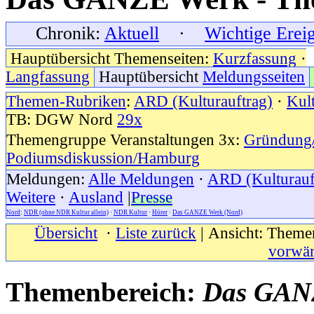
Chronik:
Aktuell
·
Wichtige Erei
Hauptübersicht Themenseiten:
Kurzfassung
·
Langfassung
Hauptübersicht
Meldungsseiten
Themen-Rubriken
:
ARD (Kulturauftrag)
·
Kul
TB: DGW Nord
29x
Themengruppe Veranstaltungen 3x:
Gründung
Podiumsdiskussion/Hamburg
Meldungen:
Alle Meldungen
·
ARD (Kulturauf
Weitere
·
Ausland
|
Presse
Nord
:
NDR (ohne NDR Kultur allein)
·
NDR Kultur
·
Hörer
·
Das GANZE Werk (Nord)
Übersicht
·
Liste zurück
| Ansicht: Themen
vorwär
Themenbereich:
Das GANZ