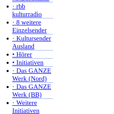
· rbb
kulturradio
· 8 weitere
Einzelsender
· Kultursender
Ausland
• Hörer
• Initiativen
· Das GANZE
Werk (Nord)
· Das GANZE
Werk (BB)
· Weitere
Initiativen