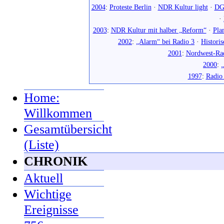
2004
:
Proteste Berlin
·
NDR Kultur light
·
DG
·
2003
:
NDR Kultur mit halber „Reform“
·
Pla
2002
:
„Alarm“ bei Radio 3
·
Histori
2001
:
Nordwest-Ra
2000
:
„
1997
:
Radio
Home:
Willkommen
Gesamtübersicht
(Liste)
CHRONIK
Aktuell
Wichtige
Ereignisse