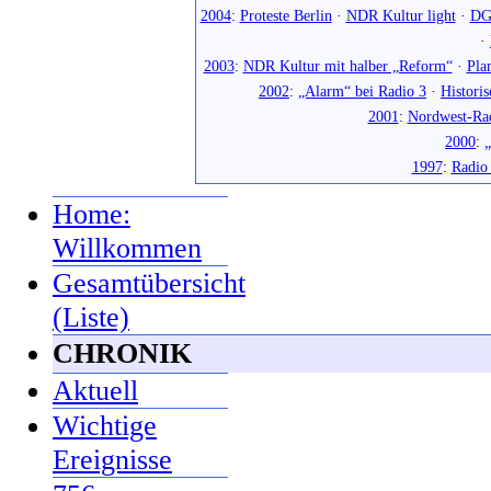
2004
:
Proteste Berlin
·
NDR Kultur light
·
DG
·
2003
:
NDR Kultur mit halber „Reform“
·
Pla
2002
:
„Alarm“ bei Radio 3
·
Histori
2001
:
Nordwest-Ra
2000
:
„
1997
:
Radio
Home:
Willkommen
Gesamtübersicht
(Liste)
CHRONIK
Aktuell
Wichtige
Ereignisse