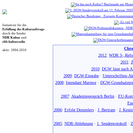
Initiativen für die
Erfüllung des Kulturauftrags
durch die Sender
NDR Kultur
und
rbb-kulturradio
Chro
aktiv: 2004-2010
2012
:
WDR 3-„Refo
2011
:
Z
2010
:
DGW lässt nach Ab
2009
:
DGW-Eingabe
·
Unterschriften-Ak
2008
:
Intendant Marmor
·
DGW-Grundsatztex
2007
:
Akademiegespräch Berlin
·
EU-Komm
En
2006
:
Erfolg Demmlers
·
J. Bertram
·
J. Kesti
2005
:
NDR-Ablehnung
·
1. Sendeprotokoll
·
Z