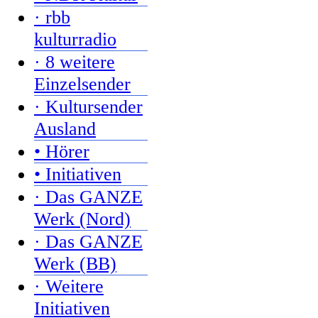
· rbb
kulturradio
· 8 weitere
Einzelsender
· Kultursender
Ausland
• Hörer
• Initiativen
· Das GANZE
Werk (Nord)
· Das GANZE
Werk (BB)
· Weitere
Initiativen