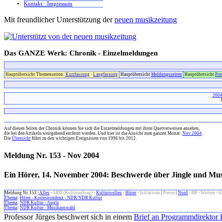
Kontakt · Impressum
Mit freundlicher Unterstützung der
neuen musikzeitung
Das GANZE Werk: Chronik - Einzelmeldungen
Hauptübersicht Themenseiten:
Kurzfassung
·
Langfassung
Hauptübersicht
Meldungsseiten
Hauptübersicht
Pre
200
x
Auf diesen Seiten der Chronik können Sie sich die Einzelmeldungen mit ihren Querverweisen ansehen,
die bei den Artikeln weitgehend entfernt werden. Und hier ist die Ansicht zum ganzen Monat:
Nov 2004
.
Die
Übersicht
führt zu den wichtigen Ereignissen von 1996 bis 2012.
Meldung Nr. 153 - Nov 2004
Ein Hörer, 14. November 2004: Beschwerde über Jingle und Mu
Meldung Nr. 153 |
Alles
·
ARD (Kulturauftrag)
·
Kulturwellen
·
Hörer
·
Initiativen
|
Presse
|
Nord
·
BB
·
Weitere
·
A
Thema
:
Hörer - Korrespondenz - NDR/NDR Kultur
Thema
:
NDR Kultur - Jingle
Thema
:
NDR Kultur - Musikauswahl
Professor Jürges beschwert sich in einem
Brief an Programmdirekto