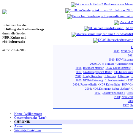
Initiativen für die
Erfüllung des Kulturauftrags
durch die Sender
NDR Kultur
und
rbb-kulturradio
C
aktiv: 2004-2010
2012
:
WDR 3-„R
201
2010
:
DGW lässt nac
2009
:
DGW-Eingabe
·
Unterschrifte
2008
:
Intendant Marmor
·
DGW-Grundsatztexte
·
2007
:
Akademiegespräch Berlin
·
EU-Kommission
2006
:
Erfolg Demmlers
·
J. Bertram
·
J. Kesting
·
H
2005
:
NDR-Ablehnung
·
1. Sendeprotokoll
·
ZEIT
2004
:
Proteste Berlin
·
NDR Kultur light
·
DGW-Gr
2003
:
NDR Kultur mit halber „Reform“
·
2002
:
„Alarm“ bei Radio 3
·
Hist
2001
:
Nordwest
200
1997
:
Ra
Home: Willkommen
Gesamtübersicht (Liste)
CHRONIK
Aktuell
Wichtige Ereignisse