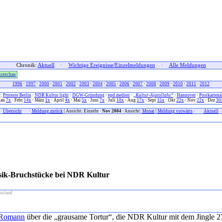
Chronik:
Aktuell
·
Wichtige Ereignisse/Einzelmeldungen
·
Alle Meldungen
sseschau
1996
·
1997
·
2000
·
2001
·
2002
·
2003
·
2004
·
2005
·
2006
·
2007
·
2008
·
2009
·
2010
·
2011
·
2012
4
:
Proteste Berlin
·
NDR Kultur light
·
DGW-Gründung
·
epd medien
·
„Kultur-Ajatollahs“
·
Hannover
·
Postkartena
Jan
7x
· Febr
14x
· März
1x
· April
4x
· Mai
5x
· Juni
7x
· Juli
10x
· Aug
17x
· Sept
15x
· Okt
22x
· Nov
22x
· Dez
30
xx
Übersicht
xxx
·
Meldung zurück
| Ansicht: Einzeln ·
Nov 2004
· Ansicht:
Monat
|
Meldung vorwärts
·
xxx
Aktuell
x
sik-Bruchstücke bei NDR Kultur
usland
r Romann
über die „grausame Tortur“, die NDR Kultur mit dem Jingle 27