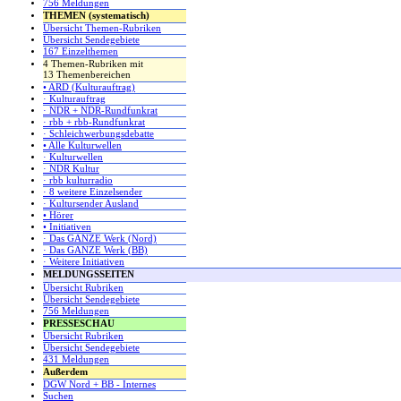
756 Meldungen
THEMEN (systematisch)
Übersicht Themen-Rubriken
Übersicht Sendegebiete
167 Einzelthemen
4 Themen-Rubriken mit
13 Themenbereichen
• ARD (Kulturauftrag)
· Kulturauftrag
· NDR + NDR-Rundfunkrat
· rbb + rbb-Rundfunkrat
· Schleichwerbungsdebatte
• Alle Kulturwellen
· Kulturwellen
· NDR Kultur
· rbb kulturradio
· 8 weitere Einzelsender
· Kultursender Ausland
• Hörer
• Initiativen
· Das GANZE Werk (Nord)
· Das GANZE Werk (BB)
· Weitere Initiativen
MELDUNGSSEITEN
Übersicht Rubriken
Übersicht Sendegebiete
756 Meldungen
PRESSESCHAU
Übersicht Rubriken
Übersicht Sendegebiete
431 Meldungen
Außerdem
DGW Nord + BB - Internes
Suchen