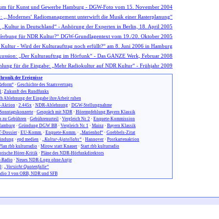
hronik der Ereignisse
eform“
·
Geschichte des Staatsvertrags
1
:
Zukunft des Rundfunks
h Ablehnung der Eingabe ihre Arbeit ruhen
n-Aktion
·
2.445x
·
NDR-Ablehnung
·
DGW-Stellungnahme
Sonntagskonzerte
·
Gespräch mit NDR
·
Hörempfehlung Bayern Klassik
 zu Gebühren
·
Gebührenurteil
·
Vergleich Nr. 2
·
Enquete-Kommission
amburg
·
Gründung DGW BB
·
Vergleich Nr. 1
·
Mainz
·
Bayern Klassik
-Dossier
·
EU-Komm.
·
Enquete-Komm.
·
„Marienhof“
·
Goebbels-Zitat
ündung
·
epd medien
·
„Kultur-Ajatollahs“
·
Hannover
·
Postkartenaktion
Plan rbb kulturradio
·
Mirow statt Knauer
·
Start rbb kulturradio
orische Hörer-Kritik
·
Pläne des NDR-Hörfunkdirektors
-Radio
·
Neues NDR-Logo ohne Antje
0
:
„Vorsicht Quotenfalle“
dio 3 von ORB, NDR und SFB