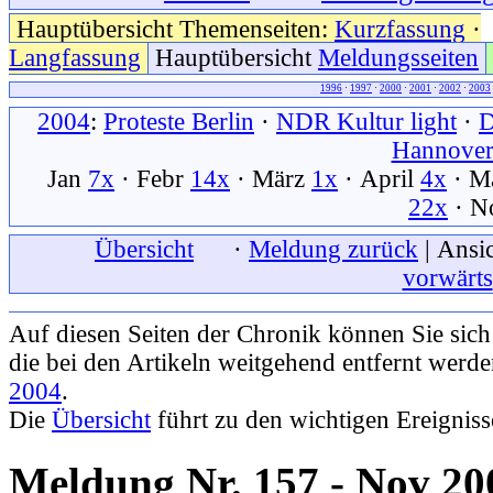
Hauptübersicht Themenseiten:
Kurzfassung
·
Langfassung
Hauptübersicht
Meldungsseiten
1996
·
1997
·
2000
·
2001
·
2002
·
2003
2004
:
Proteste Berlin
·
NDR Kultur light
·
Hannove
Jan
7x
· Febr
14x
· März
1x
· April
4x
· M
22x
· N
xxx
Übersicht
xxx
·
Meldung zurück
| Ansic
vorwärts
Auf diesen Seiten der Chronik können Sie sic
die bei den Artikeln weitgehend entfernt werd
2004
.
Die
Übersicht
führt zu den wichtigen Ereignis
Meldung Nr. 157 - Nov 20