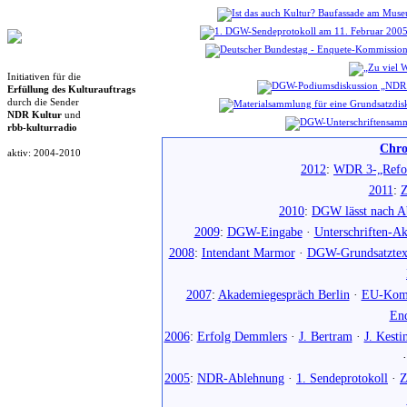
Initiativen für die
Erfüllung des Kulturauftrags
durch die Sender
NDR Kultur
und
rbb-kulturradio
Chro
aktiv: 2004-2010
2012
:
WDR 3-„Refo
2011
:
Z
2010
:
DGW lässt nach Ab
2009
:
DGW-Eingabe
·
Unterschriften-Ak
2008
:
Intendant Marmor
·
DGW-Grundsatztex
2007
:
Akademiegespräch Berlin
·
EU-Komm
En
2006
:
Erfolg Demmlers
·
J. Bertram
·
J. Kesti
2005
:
NDR-Ablehnung
·
1. Sendeprotokoll
·
Z