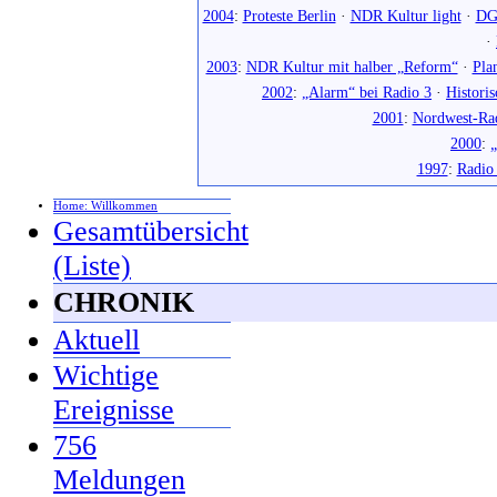
2004
:
Proteste Berlin
·
NDR Kultur light
·
DG
·
2003
:
NDR Kultur mit halber „Reform“
·
Pla
2002
:
„Alarm“ bei Radio 3
·
Histori
2001
:
Nordwest-Ra
2000
:
„
1997
:
Radio
Home: Willkommen
Gesamtübersicht
(Liste)
CHRONIK
Aktuell
Wichtige
Ereignisse
756
Meldungen