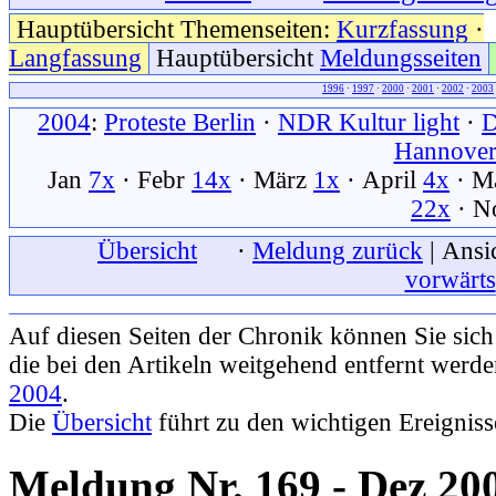
Hauptübersicht Themenseiten:
Kurzfassung
·
Langfassung
Hauptübersicht
Meldungsseiten
1996
·
1997
·
2000
·
2001
·
2002
·
2003
2004
:
Proteste Berlin
·
NDR Kultur light
·
Hannove
Jan
7x
· Febr
14x
· März
1x
· April
4x
· M
22x
· N
xxx
Übersicht
xxx
·
Meldung zurück
| Ansi
vorwärts
Auf diesen Seiten der Chronik können Sie sic
die bei den Artikeln weitgehend entfernt werd
2004
.
Die
Übersicht
führt zu den wichtigen Ereignis
Meldung Nr. 169 - Dez 20