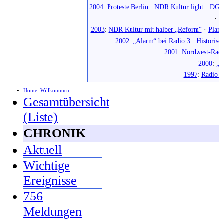
2004
:
Proteste Berlin
·
NDR Kultur light
·
DG
·
2003
:
NDR Kultur mit halber „Reform“
·
Pla
2002
:
„Alarm“ bei Radio 3
·
Histori
2001
:
Nordwest-Ra
2000
:
„
1997
:
Radio
Home: Willkommen
Gesamtübersicht
(Liste)
CHRONIK
Aktuell
Wichtige
Ereignisse
756
Meldungen