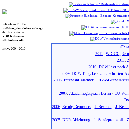
Initiativen für die
Erfüllung des Kulturauftrags
durch die Sender
NDR Kultur
und
rbb-kulturradio
Chro
aktiv: 2004-2010
2012
:
WDR 3-„Refo
2011
:
Z
2010
:
DGW lässt nach Ab
2009
:
DGW-Eingabe
·
Unterschriften-Ak
2008
:
Intendant Marmor
·
DGW-Grundsatztex
2007
:
Akademiegespräch Berlin
·
EU-Komm
En
2006
:
Erfolg Demmlers
·
J. Bertram
·
J. Kesti
2005
:
NDR-Ablehnung
·
1. Sendeprotokoll
·
Z