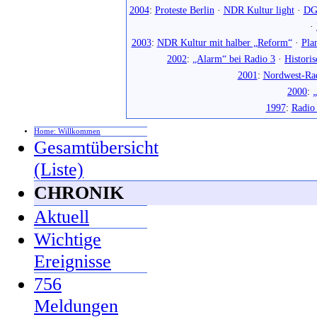
2004
:
Proteste Berlin
·
NDR Kultur light
·
DG
·
2003
:
NDR Kultur mit halber „Reform“
·
Pla
2002
:
„Alarm“ bei Radio 3
·
Histori
2001
:
Nordwest-Ra
2000
:
„
1997
:
Radio
Home: Willkommen
Gesamtübersicht
(Liste)
CHRONIK
Aktuell
Wichtige
Ereignisse
756
Meldungen