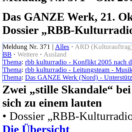
Das GANZE Werk, 21. Okt
Dossier „RBB-Kulturradio
Meldung Nr. 371 |
Alles
·
ARD (Kulturauftrag
BB
·
Weitere
·
Ausland
Thema
:
rbb kulturradio - Konflikt 2005 nach 
Thema
:
rbb kulturradio - Leitungsteam - Musik
Thema
:
Das GANZE Werk (Nord) - Unterstützu
Zwei „stille Skandale“ b
sich zu einem lauten
• Dossier „RBB-Kulturradio,
Die Übersicht