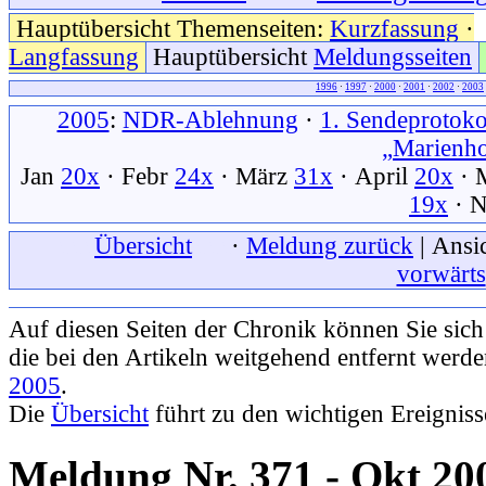
Hauptübersicht Themenseiten:
Kurzfassung
·
Langfassung
Hauptübersicht
Meldungsseiten
1996
·
1997
·
2000
·
2001
·
2002
·
2003
2005
:
NDR-Ablehnung
·
1. Sendeprotoko
„Marienh
Jan
20x
· Febr
24x
· März
31x
· April
20x
· 
19x
· 
xxx
Übersicht
xxx
·
Meldung zurück
| Ansic
vorwärts
Auf diesen Seiten der Chronik können Sie sic
die bei den Artikeln weitgehend entfernt werd
2005
.
Die
Übersicht
führt zu den wichtigen Ereignis
Meldung Nr. 371 - Okt 20