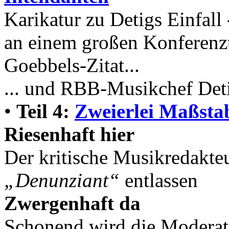
Karikatur zu Detigs Einfall
an einem großen Konferenzt
Goebbels-Zitat...
... und RBB-Musikchef Deti
•
Teil 4:
Zweierlei Maßsta
Riesenhaft hier
Der kritische Musikredakte
„Denunziant“
entlassen
Zwergenhaft da
Schonend wird die Moderati