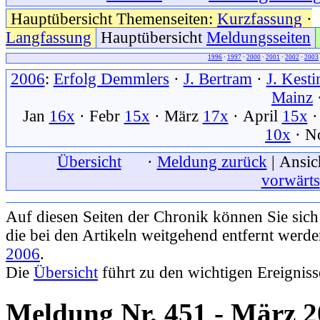
Hauptübersicht Themenseiten:
Kurzfassung
·
Langfassung
Hauptübersicht
Meldungsseiten
1996
·
1997
·
2000
·
2001
·
2002
·
2003
2006
:
Erfolg Demmlers
·
J. Bertram
·
J. Kesti
Mainz
Jan
16x
· Febr
15x
· März
17x
· April
15x
·
10x
· N
xxx
Übersicht
xxx
·
Meldung zurück
| Ansic
vorwärts
Auf diesen Seiten der Chronik können Sie sic
die bei den Artikeln weitgehend entfernt werd
2006
.
Die
Übersicht
führt zu den wichtigen Ereignis
Meldung Nr. 451 - März 