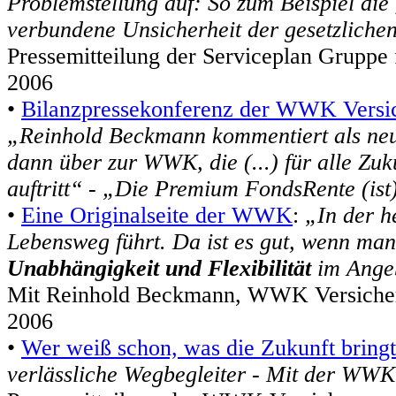
Problemstellung auf: So zum Beispiel die
verbundene Unsicherheit der gesetzliche
Pressemitteilung der Serviceplan Grupp
2006
•
Bilanzpressekonferenz der WWK Versi
„Reinhold Beckmann kommentiert als neu
dann über zur WWK, die (...) für alle Zuk
auftritt“
-
„Die Premium FondsRente (ist)
•
Eine Originalseite der WWK
:
„In der h
Lebensweg führt. Da ist es gut, wenn man
Unabhängigkeit und Flexibilität
im Angeb
Mit Reinhold Beckmann, WWK Versiche
2006
•
Wer weiß schon, was die Zukunft bring
verlässliche Wegbegleiter - Mit der WWK