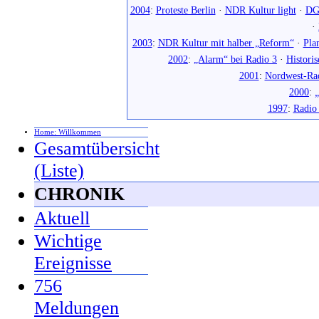
2004
:
Proteste Berlin
·
NDR Kultur light
·
DG
·
2003
:
NDR Kultur mit halber „Reform“
·
Pla
2002
:
„Alarm“ bei Radio 3
·
Histori
2001
:
Nordwest-Ra
2000
:
„
1997
:
Radio
Home: Willkommen
Gesamtübersicht
(Liste)
CHRONIK
Aktuell
Wichtige
Ereignisse
756
Meldungen