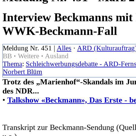
Interview Beckmanns mit 
WWK-Beckmann-Fall
Meldung Nr. 451 |
Alles
·
ARD (Kulturauftrag
BB
·
Weitere
·
Ausland
Thema
:
Schleichwerbungsdebatte - ARD-Ferns
Norbert Blüm
Trotz des „Marienhof“-Skandals im Jun
des NDR...
•
Talkshow «Beckmann», Das Erste - 
Transkript zur Beckmann-Sendung (Quel