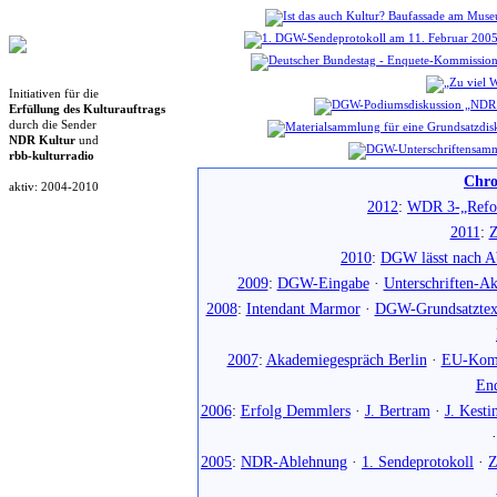
Initiativen für die
Erfüllung des Kulturauftrags
durch die Sender
NDR Kultur
und
rbb-kulturradio
Chro
aktiv: 2004-2010
2012
:
WDR 3-„Refo
2011
:
Z
2010
:
DGW lässt nach Ab
2009
:
DGW-Eingabe
·
Unterschriften-Ak
2008
:
Intendant Marmor
·
DGW-Grundsatztex
2007
:
Akademiegespräch Berlin
·
EU-Komm
En
2006
:
Erfolg Demmlers
·
J. Bertram
·
J. Kesti
2005
:
NDR-Ablehnung
·
1. Sendeprotokoll
·
Z