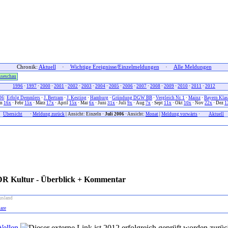
Chronik:
Aktuell
·
Wichtige Ereignisse/Einzelmeldungen
·
Alle Meldungen
sseschau
1996
·
1997
·
2000
·
2001
·
2002
·
2003
·
2004
·
2005
·
2006
·
2007
·
2008
·
2009
·
2010
·
2011
·
2012
06
:
Erfolg Demmlers
·
J. Bertram
·
J. Kesting
·
Hamburg
·
Gründung DGW BB
·
Vergleich Nr. 1
·
Mainz
·
Bayern Klas
an
16x
· Febr
15x
· März
17x
· April
15x
· Mai
6x
· Juni
31x
· Juli
9x
· Aug
7x
· Sept
11x
· Okt
10x
· Nov
22x
· Dez
1
xx
Übersicht
xxx
·
Meldung zurück
| Ansicht: Einzeln ·
Juli 2006
· Ansicht:
Monat
|
Meldung vorwärts
·
xxx
Aktuell
x
DR Kultur - Überblick + Kommentar
usland
are
Wellen
zurück