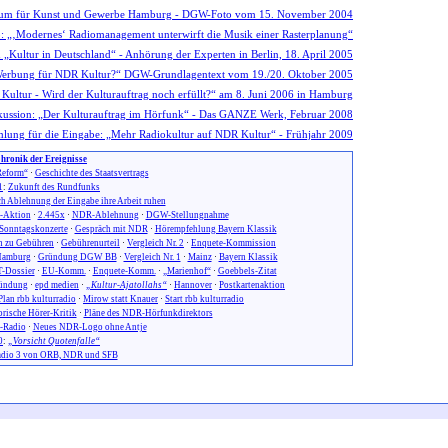
hronik der Ereignisse
eform“
·
Geschichte des Staatsvertrags
1
:
Zukunft des Rundfunks
h Ablehnung der Eingabe ihre Arbeit ruhen
n-Aktion
·
2.445x
·
NDR-Ablehnung
·
DGW-Stellungnahme
Sonntagskonzerte
·
Gespräch mit NDR
·
Hörempfehlung Bayern Klassik
 zu Gebühren
·
Gebührenurteil
·
Vergleich Nr. 2
·
Enquete-Kommission
amburg
·
Gründung DGW BB
·
Vergleich Nr. 1
·
Mainz
·
Bayern Klassik
-Dossier
·
EU-Komm.
·
Enquete-Komm.
·
„Marienhof“
·
Goebbels-Zitat
ündung
·
epd medien
·
„Kultur-Ajatollahs“
·
Hannover
·
Postkartenaktion
Plan rbb kulturradio
·
Mirow statt Knauer
·
Start rbb kulturradio
orische Hörer-Kritik
·
Pläne des NDR-Hörfunkdirektors
-Radio
·
Neues NDR-Logo ohne Antje
0
:
„Vorsicht Quotenfalle“
dio 3 von ORB, NDR und SFB