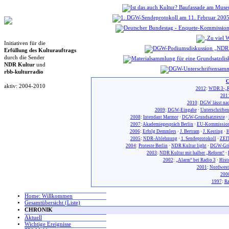
Initiativen für die
Erfüllung des Kulturauftrags
durch die Sender
NDR Kultur
und
rbb-kulturradio
C
aktiv: 2004-2010
2012
:
WDR 3-„R
201
2010
:
DGW lässt nac
2009
:
DGW-Eingabe
·
Unterschrifte
2008
:
Intendant Marmor
·
DGW-Grundsatztexte
·
2007
:
Akademiegespräch Berlin
·
EU-Kommission
2006
:
Erfolg Demmlers
·
J. Bertram
·
J. Kesting
·
H
2005
:
NDR-Ablehnung
·
1. Sendeprotokoll
·
ZEIT
2004
:
Proteste Berlin
·
NDR Kultur light
·
DGW-Gr
2003
:
NDR Kultur mit halber „Reform“
·
2002
:
„Alarm“ bei Radio 3
·
Hist
2001
:
Nordwest
200
1997
:
Ra
Home: Willkommen
Gesamtübersicht (Liste)
CHRONIK
Aktuell
Wichtige Ereignisse