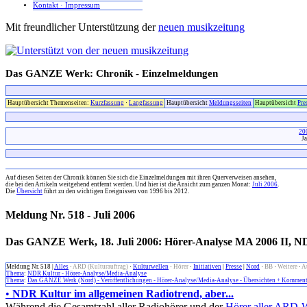
Kontakt · Impressum
Mit freundlicher Unterstützung der
neuen musikzeitung
Das GANZE Werk: Chronik - Einzelmeldungen
Hauptübersicht Themenseiten:
Kurzfassung
·
Langfassung
Hauptübersicht
Meldungsseiten
Hauptübersicht
Pre
20
J
x
Auf diesen Seiten der Chronik können Sie sich die Einzelmeldungen mit ihren Querverweisen ansehen,
die bei den Artikeln weitgehend entfernt werden. Und hier ist die Ansicht zum ganzen Monat:
Juli 2006
.
Die
Übersicht
führt zu den wichtigen Ereignissen von 1996 bis 2012.
Meldung Nr. 518 - Juli 2006
Das GANZE Werk, 18. Juli 2006: Hörer-Analyse MA 2006 II, N
Meldung Nr. 518 |
Alles
·
ARD (Kulturauftrag)
·
Kulturwellen
·
Hörer
·
Initiativen
|
Presse
|
Nord
·
BB
·
Weitere
·
A
Thema
:
NDR Kultur - Hörer-Analyse/Media-Analyse
Thema
:
Das GANZE Werk (Nord) - Veröffentlichungen - Hörer-Analyse/Media-Analyse - Übersichten + Komment
•
NDR Kultur im allgemeinen Radiotrend, aber...
Während die Gesamtzahl aller Radiohörer und der
Hörer aller ARD-