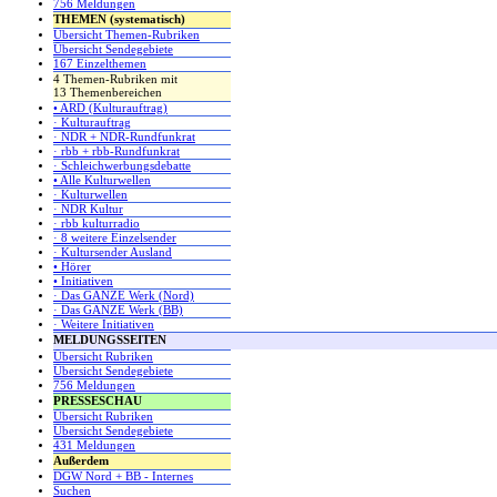
756 Meldungen
THEMEN (systematisch)
Übersicht Themen-Rubriken
Übersicht Sendegebiete
167 Einzelthemen
4 Themen-Rubriken mit
13 Themenbereichen
• ARD (Kulturauftrag)
· Kulturauftrag
· NDR + NDR-Rundfunkrat
· rbb + rbb-Rundfunkrat
· Schleichwerbungsdebatte
• Alle Kulturwellen
· Kulturwellen
· NDR Kultur
· rbb kulturradio
· 8 weitere Einzelsender
· Kultursender Ausland
• Hörer
• Initiativen
· Das GANZE Werk (Nord)
· Das GANZE Werk (BB)
· Weitere Initiativen
MELDUNGSSEITEN
Übersicht Rubriken
Übersicht Sendegebiete
756 Meldungen
PRESSESCHAU
Übersicht Rubriken
Übersicht Sendegebiete
431 Meldungen
Außerdem
DGW Nord + BB - Internes
Suchen