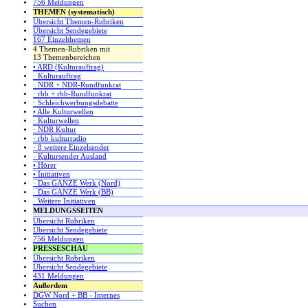
756 Meldungen
THEMEN (systematisch)
Übersicht Themen-Rubriken
Übersicht Sendegebiete
167 Einzelthemen
4 Themen-Rubriken mit
13 Themenbereichen
• ARD (Kulturauftrag)
· Kulturauftrag
· NDR + NDR-Rundfunkrat
· rbb + rbb-Rundfunkrat
· Schleichwerbungsdebatte
• Alle Kulturwellen
· Kulturwellen
· NDR Kultur
· rbb kulturradio
· 8 weitere Einzelsender
· Kultursender Ausland
• Hörer
• Initiativen
· Das GANZE Werk (Nord)
· Das GANZE Werk (BB)
· Weitere Initiativen
MELDUNGSSEITEN
Übersicht Rubriken
Übersicht Sendegebiete
756 Meldungen
PRESSESCHAU
Übersicht Rubriken
Übersicht Sendegebiete
431 Meldungen
Außerdem
DGW Nord + BB - Internes
Suchen