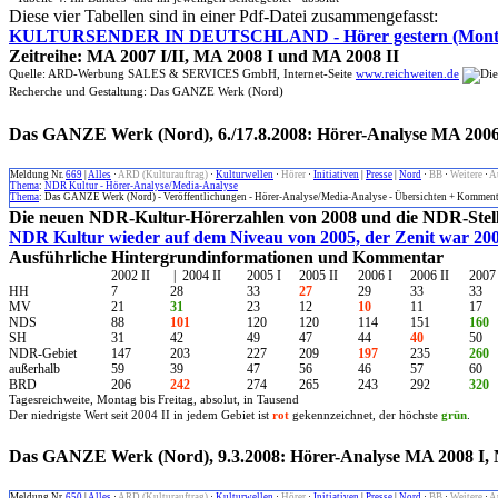
Diese vier Tabellen sind in einer Pdf-Datei zusammengefasst:
KULTURSENDER IN DEUTSCHLAND - Hörer gestern (Montag 
Zeitreihe: MA 2007 I/II, MA 2008 I und MA 2008 II
Quelle: ARD-Werbung SALES & SERVICES GmbH, Internet-Seite
www.reichweiten.de
Recherche und Gestaltung: Das GANZE Werk (Nord)
Das GANZE Werk (Nord), 6./17.8.2008: Hörer-Analyse MA 2006
Meldung Nr.
669
|
Alles
·
ARD (Kulturauftrag)
·
Kulturwellen
·
Hörer
·
Initiativen
|
Presse
|
Nord
·
BB
·
Weitere
·
A
Thema
:
NDR Kultur - Hörer-Analyse/Media-Analyse
Thema
: Das GANZE Werk (Nord) - Veröffentlichungen - Hörer-Analyse/Media-Analyse - Übersichten + Komment
Die neuen NDR-Kultur-Hörerzahlen von 2008 und die NDR-Ste
NDR Kultur wieder auf dem Niveau von 2005, der Zenit war 20
Ausführliche Hintergrundinformationen und Kommentar
2002 II
| 2004 II
2005 I
2005 II
2006 I
2006 II
2007 
HH
7
28
33
27
29
33
33
MV
21
31
23
12
10
11
17
NDS
88
101
120
120
114
151
160
SH
31
42
49
47
44
40
50
NDR-Gebiet
147
203
227
209
197
235
260
außerhalb
59
39
47
56
46
57
60
BRD
206
242
274
265
243
292
320
Tagesreichweite, Montag bis Freitag, absolut, in Tausend
Der niedrigste Wert seit 2004 II in jedem Gebiet ist
rot
gekennzeichnet, der höchste
grün
.
Das GANZE Werk (Nord), 9.3.2008: Hörer-Analyse MA 2008 I,
Meldung Nr.
650
|
Alles
·
ARD (Kulturauftrag)
·
Kulturwellen
·
Hörer
·
Initiativen
|
Presse
|
Nord
·
BB
·
Weitere
·
A