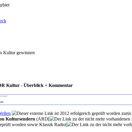
ebiet
urch
io Kultur gewinnen
DR Kultur - Überblick + Kommentar
usland
are
Wellen
zurück
von Kultursendern
(ARD[
sowie Klassik Radio[