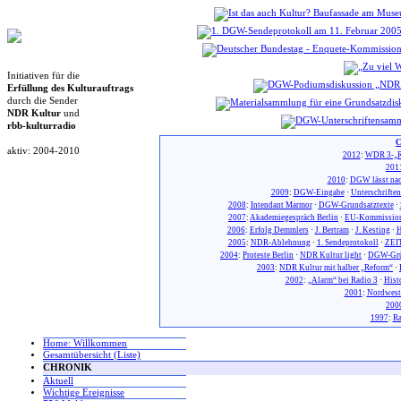
Initiativen für die
Erfüllung des Kulturauftrags
durch die Sender
NDR Kultur
und
rbb-kulturradio
C
aktiv: 2004-2010
2012
:
WDR 3-„R
201
2010
:
DGW lässt nac
2009
:
DGW-Eingabe
·
Unterschrifte
2008
:
Intendant Marmor
·
DGW-Grundsatztexte
·
2007
:
Akademiegespräch Berlin
·
EU-Kommission
2006
:
Erfolg Demmlers
·
J. Bertram
·
J. Kesting
·
H
2005
:
NDR-Ablehnung
·
1. Sendeprotokoll
·
ZEIT
2004
:
Proteste Berlin
·
NDR Kultur light
·
DGW-Gr
2003
:
NDR Kultur mit halber „Reform“
·
2002
:
„Alarm“ bei Radio 3
·
Hist
2001
:
Nordwest
200
1997
:
Ra
Home: Willkommen
Gesamtübersicht (Liste)
CHRONIK
Aktuell
Wichtige Ereignisse