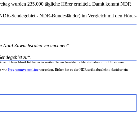
eitag wurden 235.000 tägliche Hörer ermittelt. Damit kommt NDR
 NDR-Sendegebiet - NDR-Bundesländer) im Vergleich mit den Hörer-
e Nord Zuwachsraten verzeichnen“
Sendegebiet zu“.
ätzen. Denn Musikliebhaber in weiten Teilen Norddeutschlands haben zum Hören von
en wir
Programmvorschläge
vorgelegt. Bisher hat es der NDR strikt abgelehnt, darüber ein