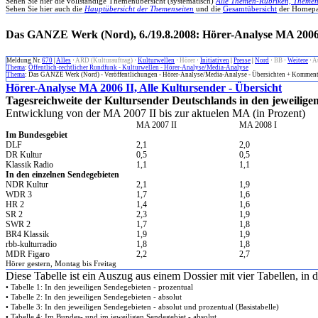
Sehen Sie hier die vollständige Themenübersicht (systematisch)
Alle Themen-Rubriken, Themen
Sehen Sie hier auch die
Hauptübersicht der Themenseiten
und die
Gesamtübersicht
der Homepa
Das GANZE Werk (Nord), 6./19.8.2008: Hörer-Analyse MA 2006 I
Meldung Nr.
670
|
Alles
·
ARD (Kulturauftrag)
·
Kulturwellen
·
Hörer
·
Initiativen
|
Presse
|
Nord
·
BB
·
Weitere
·
A
Thema
:
Öffentlich-rechtlicher Rundfunk - Kulturwellen - Hörer-Analyse/Media-Analyse
Thema
: Das GANZE Werk (Nord) - Veröffentlichungen - Hörer-Analyse/Media-Analyse - Übersichten + Komment
Hörer-Analyse MA 2006 II, Alle Kultursender - Übersicht
Tagesreichweite der Kultursender Deutschlands in den jeweilige
Entwicklung von der MA 2007 II bis zur aktuelen MA (in Prozent)
MA 2007 II
MA 2008 I
Im Bundesgebiet
DLF
2,1
2,0
DR Kultur
0,5
0,5
Klassik Radio
1,1
1,1
In den einzelnen Sendegebieten
NDR Kultur
2,1
1,9
WDR 3
1,7
1,6
HR 2
1,4
1,6
SR 2
2,3
1,9
SWR 2
1,7
1,8
BR4 Klassik
1,9
1,9
rbb-kulturradio
1,8
1,8
MDR Figaro
2,2
2,7
Hörer gestern, Montag bis Freitag
Diese Tabelle ist ein Auszug aus einem Dossier mit vier Tabellen, in
• Tabelle 1: In den jeweiligen Sendegebieten - prozentual
• Tabelle 2: In den jeweiligen Sendegebieten - absolut
• Tabelle 3: In den jeweiligen Sendegebieten - absolut und prozentual (Basistabelle)
• Tabelle 4: Im Bundes- und im jeweiligen Sendegebiet - absolut