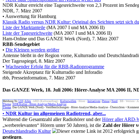
NDR Kultur erreicht eine Tagesreichweite von 2,3 Prozent im Sendeg
NDR, 7. März 2007
• Auswertung für Hamburg
Klassik Radio versus NDR Kultur: Original des Seichten setzt sich d
Liste der Marktanteile
(MA 2007 I und MA 2006 II)
Liste der Tagesreichweite
(MA 2007 I und MA 2006 II)
Ham-Online und Das GANZE Werk (Nord), 7. März 2007
RBB-Sendegebiet
•
Die Kleinen werden größer
Antenne bleibt in der Region vorne, Kulturradio und Deutschlandrad
Der Tagesspiegel, 8. März 2007
•
Wachsender Erfolg für die RBB-Radioprogramme
Steigende Akzeptanz für Kulturradio und Inforadio
rbb, Presseinformation, 7. März 2007
Das GANZE Werk, 18. Juli 2006: Hörer-Analyse MA 2006 II, N
Meldung Nr.
518
|
Alles
·
ARD (Kulturauftrag)
·
Kulturwellen
·
Hörer
·
Initiativen
|
Presse
|
Nord
·
BB
·
Weitere
·
A
Thema
:
NDR Kultur - Hörer-Analyse/Media-Analyse
Thema
: Das GANZE Werk (Nord) - Veröffentlichungen - Hörer-Analyse/Media-Analyse - Übersichten + Komment
•
NDR Kultur im allgemeinen Radiotrend, aber...
Während die Gesamtzahl aller Radiohörer und der
Hörer aller ARD-
„werberelevanten“ Hörern unter 50 Jahren), ist die
Zahl der Hörer 
Deutschlandradio Kultur
gestiegen
.