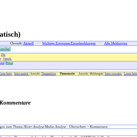
tisch)
Chronik:
Aktuell
·
Wichtige Ereignisse/Einzelmeldungen
·
Alle Meldungen
sseschau
d
29x
e
·
Versch.
land
|
Presse
Erste Seite
·
Seite zurück
| Ansicht:
Themenliste
·
x
Themenseite
x
· Ansicht: Meldungen |
Seite vorwärts
·
Letzte Seit
+ Kommentare
dungen zum Thema
Hörer-Analyse/Media-Analyse - Übersichten + Kommentare
.