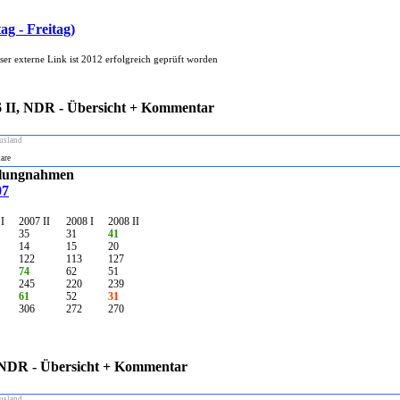
- Freitag)
 II, NDR - Übersicht + Kommentar
usland
are
llungnahmen
07
I
2007 II
2008 I
2008 II
35
31
41
14
15
20
122
113
127
74
62
51
245
220
239
61
52
31
306
272
270
 NDR - Übersicht + Kommentar
usland