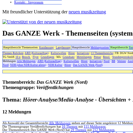
Kontakt · Impressum
Mit freundlicher Unterstützung der
neuen musikzeitung
Das GANZE Werk - Themenseiten (systema
Hauptübersicht Themenseiten:
Kurzfassung
·
Langfassung
Hauptübersicht
Meldungsseiten
Hauptübersicht
Pre
Themen-Rubriken
:
ARD (Kulturauftrag)
·
Kulturwellen
·
Hörer
·
Initiativen
|
13 Themenbereiche
| TB: DGW Nor
TG Veröff.
10 x
:
Brosch.
·
Flyer
·
Grundlagen
· MA ·
Grundsatz
·
Mitteilungen
·
Presse
·
Resol.
·
Stundenprotokoll
Meldungen:
Alle Meldungen
·
ARD (Kulturauftrag)
·
Kulturwellen
·
Hörer
·
Initiativen
|
Nord
·
BB
·
Weitere
·
Aus
Nord
:
NDR (ohne NDR Kultur allein)
·
NDR Kultur
·
Hörer
·
Das GANZE Werk (Nord)
Themenbereich:
Das GANZE Werk (Nord)
Themengruppe:
Veröffentlichungen
Thema:
Hörer-Analyse/Media-Analyse - Übersichten 
12 Meldungen
Als Auswahl der Gesamtübersicht
Alle Meldungen
stehen auf dieser Seite ungekürzt 12 Mel
Die Themengruppe
Veröffentlichungen
hat
10 Themen
mit
111 Meldungen
.
Der Themenbereich
Das GANZE Werk (Nord)
hat
29 Themen
mit
212 Meldungen
.