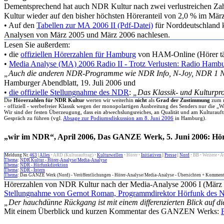
Dementsprechend hat auch NDR Kultur nach zwei verlustreichen Zah
Kultur wieder auf den bisher höchsten Höreranteil von 2,0 % im Mär
• Auf den
Tabellen zur MA 2006 II (Pdf-Datei)
für Norddeutschland 
Analysen von März 2005 und März 2006 nachlesen.
Lesen Sie außerdem:
• die
offiziellen Hörerzahlen für Hamburg
von HAM-Online (Hörer tä
•
Media Analyse (MA) 2006 Radio II - Trotz Verlusten: Radio Hamb
„Auch die anderen NDR-Programme wie NDR Info, N-Joy, NDR 1 N
Hamburger Abendblatt, 19. Juli 2006 und
•
die offizielle Stellungnahme des NDR
:
„Das Klassik- und Kulturpro
Die
Hörerzahlen für NDR Kultur
werten wir weiterhin
nicht
als
Grad der Zustimmung
zum n
- offiziell - werbefreier Klassik wegen der monopolartigen Ausbreitung des Senders nur die „W
Wir sind der festen Überzeugung, dass ein abwechslungsreiches, an Qualität und am Kultura
Gespräch zu führen (vgl.
Absage zur Podiumsdiskussion am 8. Juni 2006
in Hamburg).
„wir im NDR“, April 2006, Das GANZE Werk, 5. Juni 2006: Hö
Meldung Nr.
463
|
Alles
·
ARD (Kulturauftrag)
·
Kulturwellen
·
Hörer
·
Initiativen
|
Presse
|
Nord
·
BB
·
Weitere
·
A
Thema
:
NDR Kultur - Hörer-Analyse/Media-Analyse
Thema
:
NDR - Hörfunkdirektion
Thema
:
NDR - Intern
Thema
: Das GANZE Werk (Nord) - Veröffentlichungen - Hörer-Analyse/Media-Analyse - Übersichten + Komment
Hörerzahlen von NDR Kultur nach der Media-Analyse 2006 I (März
Stellungnahme von Gernot Roman, Programmdirektor Hörfunk des
„Der hauchdünne Rückgang ist mit einem differenzierten Blick auf di
Mit einem Überblick und kurzen Kommentar des GANZEN Werks: