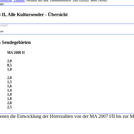
bereiche, Themen
, verlinkt auf den Themenbereich:
Das GANZE Werk (Nord)
.
ge.
I, Alle Kultursender - Übersicht
usland
are
n Sendegebieten
MA 2008 II
2,0
0,5
1,0
2,0
1,5
1,6
1,4
1,9
1,8
2,0
2,5
 denen die Entwicklung der Hörerzahlen von der MA 2007 I/II bis zur MA