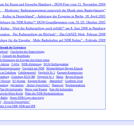
hronik der Ereignisse
eform“
·
Geschichte des Staatsvertrags
1
:
Zukunft des Rundfunks
h Ablehnung der Eingabe ihre Arbeit ruhen
n-Aktion
·
2.445x
·
NDR-Ablehnung
·
DGW-Stellungnahme
Sonntagskonzerte
·
Gespräch mit NDR
·
Hörempfehlung Bayern Klassik
 zu Gebühren
·
Gebührenurteil
·
Vergleich Nr. 2
·
Enquete-Kommission
amburg
·
Gründung DGW BB
·
Vergleich Nr. 1
·
Mainz
·
Bayern Klassik
-Dossier
·
EU-Komm.
·
Enquete-Komm.
·
„Marienhof“
·
Goebbels-Zitat
ündung
·
epd medien
·
„Kultur-Ajatollahs“
·
Hannover
·
Postkartenaktion
Plan rbb kulturradio
·
Mirow statt Knauer
·
Start rbb kulturradio
orische Hörer-Kritik
·
Pläne des NDR-Hörfunkdirektors
-Radio
·
Neues NDR-Logo ohne Antje
0
:
„Vorsicht Quotenfalle“
dio 3 von ORB, NDR und SFB