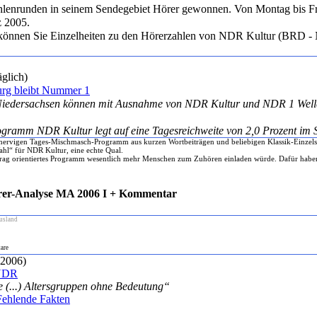
lenrunden in seinem Sendegebiet Hörer gewonnen. Von Montag bis Fr
z 2005.
können Sie Einzelheiten zu den Hörerzahlen von NDR Kultur (BRD -
glich)
urg bleibt Nummer 1
iedersachsen können mit Ausnahme von NDR Kultur und NDR 1 Well
gramm NDR Kultur legt auf eine Tagesreichweite von 2,0 Prozent im 
ervigen Tages-Mischmasch-Programm aus kurzen Wortbeiträgen und beliebigen Klassik-Einzels
ahl“ für NDR Kultur, eine echte Qual.
uftrag orientiertes Programm wesentlich mehr Menschen zum Zuhören einladen würde. Dafür hab
rer-Analyse MA 2006 I + Kommentar
usland
are
 2006)
 NDR
e (...) Altersgruppen ohne Bedeutung“
Fehlende Fakten