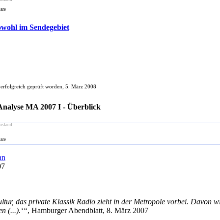
are
owohl im Sendegebiet
, 5. März 2008
nalyse MA 2007 I - Überblick
usland
are
an
07
r, das private Klassik Radio zieht in der Metropole vorbei. Davon wi
 (...).‘“
, Hamburger Abendblatt, 8. März 2007