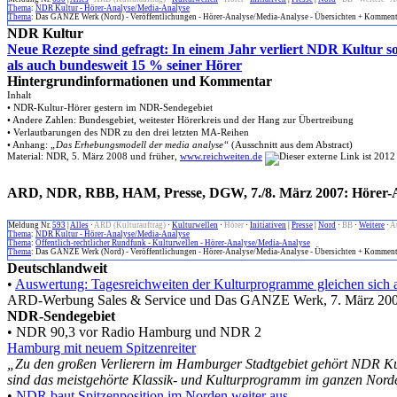
Thema
:
NDR Kultur - Hörer-Analyse/Media-Analyse
Thema
: Das GANZE Werk (Nord) - Veröffentlichungen - Hörer-Analyse/Media-Analyse - Übersichten + Komment
NDR Kultur
Neue Rezepte sind gefragt: In einem Jahr verliert NDR Kultur s
als auch bundesweit 15 % seiner Hörer
Hintergrundinformationen und Kommentar
Inhalt
• NDR-Kultur-Hörer gestern im NDR-Sendegebiet
• Andere Zahlen: Bundesgebiet, weitester Hörerkreis und der Hang zur Übertreibung
• Verlautbarungen des NDR zu den drei letzten MA-Reihen
• Anhang:
„Das Erhebungsmodell der media analyse“
(Ausschnitt aus dem Abstract)
Material: NDR, 5. März 2008 und früher,
www.reichweiten.de
ARD, NDR, RBB, HAM, Presse, DGW, 7./8. März 2007: Hörer-A
Meldung Nr.
593
|
Alles
·
ARD (Kulturauftrag)
·
Kulturwellen
·
Hörer
·
Initiativen
|
Presse
|
Nord
·
BB
·
Weitere
·
A
Thema
:
NDR Kultur - Hörer-Analyse/Media-Analyse
Thema
:
Öffentlich-rechtlicher Rundfunk - Kulturwellen - Hörer-Analyse/Media-Analyse
Thema
: Das GANZE Werk (Nord) - Veröffentlichungen - Hörer-Analyse/Media-Analyse - Übersichten + Komment
Deutschlandweit
•
Auswertung: Tagesreichweiten der Kulturprogramme gleichen sich 
ARD-Werbung Sales & Service und Das GANZE Werk, 7. März 20
NDR-Sendegebiet
• NDR 90,3 vor Radio Hamburg und NDR 2
Hamburg mit neuem Spitzenreiter
„Zu den großen Verlierern im Hamburger Stadtgebiet gehört NDR Kultu
sind das meistgehörte Klassik- und Kulturprogramm im ganzen Norden
•
NDR baut Spitzenposition im Norden weiter aus