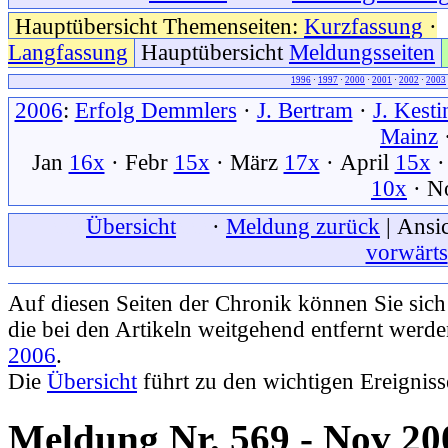
Hauptübersicht Themenseiten:
Kurzfassung
·
Langfassung
Hauptübersicht
Meldungsseiten
1996
·
1997
·
2000
·
2001
·
2002
·
2003
2006
:
Erfolg Demmlers
·
J. Bertram
·
J. Kesti
Mainz
Jan
16x
· Febr
15x
· März
17x
· April
15x
·
10x
· N
xxx
Übersicht
xxx
·
Meldung zurück
| Ansic
vorwärts
Auf diesen Seiten der Chronik können Sie sic
die bei den Artikeln weitgehend entfernt werd
2006
.
Die
Übersicht
führt zu den wichtigen Ereignis
Meldung Nr. 569 - Nov 20