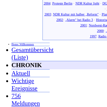
2004
:
Proteste Berlin
·
NDR Kultur light
·
DG
·
2003
:
NDR Kultur mit halber „Reform“
·
Pla
2002
:
„Alarm“ bei Radio 3
·
Histori
2001
:
Nordwest-Ra
2000
:
„
1997
:
Radio
Home: Willkommen
Gesamtübersicht
(Liste)
CHRONIK
Aktuell
Wichtige
Ereignisse
756
Meldungen