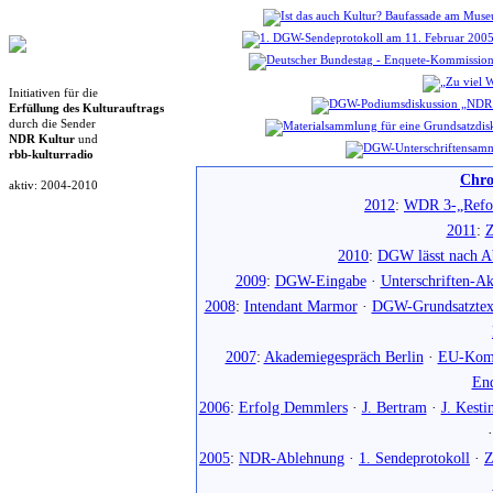
Initiativen für die
Erfüllung des Kulturauftrags
durch die Sender
NDR Kultur
und
rbb-kulturradio
Chro
aktiv: 2004-2010
2012
:
WDR 3-„Refo
2011
:
Z
2010
:
DGW lässt nach Ab
2009
:
DGW-Eingabe
·
Unterschriften-Ak
2008
:
Intendant Marmor
·
DGW-Grundsatztex
2007
:
Akademiegespräch Berlin
·
EU-Komm
En
2006
:
Erfolg Demmlers
·
J. Bertram
·
J. Kesti
2005
:
NDR-Ablehnung
·
1. Sendeprotokoll
·
Z