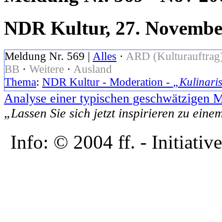
NDR Kultur, 27. Novembe
Meldung Nr. 569 |
Alles
·
ARD (Kulturauftrag
BB
·
Weitere
·
Ausland
Thema
:
NDR Kultur - Moderation -
„Kulinari
Analyse einer typischen geschwätzigen 
„Lassen Sie sich jetzt inspirieren zu eine
Info: © 2004 ff. - Initia