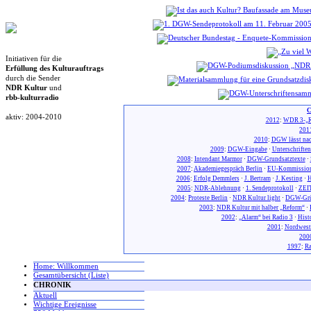
Initiativen für die
Erfüllung des Kulturauftrags
durch die Sender
NDR Kultur
und
rbb-kulturradio
C
aktiv: 2004-2010
2012
:
WDR 3-„R
201
2010
:
DGW lässt nac
2009
:
DGW-Eingabe
·
Unterschrifte
2008
:
Intendant Marmor
·
DGW-Grundsatztexte
·
2007
:
Akademiegespräch Berlin
·
EU-Kommission
2006
:
Erfolg Demmlers
·
J. Bertram
·
J. Kesting
·
H
2005
:
NDR-Ablehnung
·
1. Sendeprotokoll
·
ZEIT
2004
:
Proteste Berlin
·
NDR Kultur light
·
DGW-Gr
2003
:
NDR Kultur mit halber „Reform“
·
2002
:
„Alarm“ bei Radio 3
·
Hist
2001
:
Nordwest
200
1997
:
Ra
Home: Willkommen
Gesamtübersicht (Liste)
CHRONIK
Aktuell
Wichtige Ereignisse