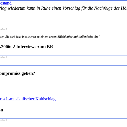
hestand
Plog wiederum kann in Ruhe einen Vorschlag für die Nachfolge des Hör
usland
sen Sie sich jetzt inspirieren zu einem ersten Milchkaffee auf italienische Art“
2006: 2 Interviews zum BR
usland
 Kompromiss geben?
risch-musikalischer Kahlschlag
on
usland