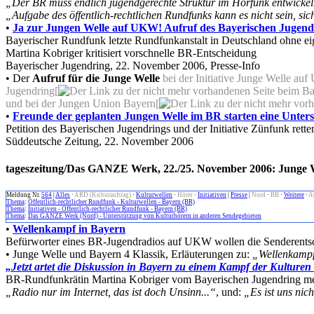
„Der BR muss endlich jugendgerechte Struktur im Hörfunk entwickel
„Aufgabe des öffentlich-rechtlichen Rundfunks kann es nicht sein, sic
•
Ja zur Jungen Welle auf UKW! Aufruf des Bayerischen Jugend
Bayerischer Rundfunk letzte Rundfunkanstalt in Deutschland ohne e
Martina Kobriger kritisiert vorschnelle BR-Entscheidung
Bayerischer Jugendring, 22. November 2006, Presse-Info
• Der
Aufruf für die Junge Welle
bei der Initiative Junge Welle au
Jugendring[
und bei der Jungen Union Bayern[
•
Freunde der geplanten Jungen Welle im BR starten eine Unters
Petition des Bayerischen Jugendrings und der Initiative Zünfunk rette
Süddeutsche Zeitung, 22. November 2006
tageszeitung/Das GANZE Werk, 22./25. November 2006: Junge W
Meldung Nr.
564
|
Alles
·
ARD (Kulturauftrag)
·
Kulturwellen
·
Hörer
·
Initiativen
|
Presse
|
Nord
·
BB
·
Weitere
·
A
Thema
:
Öffentlich-rechtlicher Rundfunk - Kulturwellen - Bayern (BR)
Thema
:
Initiativen - Öffentlich-rechtlicher Rundfunk - Bayern (BR)
Thema
:
Das GANZE Werk (Nord) - Unterstützung von Kulturhörern in anderen Sendegebieten
•
Wellenkampf in Bayern
Befürworter eines BR-Jugendradios auf UKW wollen die Senderentsch
• Junge Welle und Bayern 4 Klassik, Erläuterungen zu:
„Wellenkampf
„Jetzt artet die Diskussion in Bayern zu einem Kampf der Kulturen
BR-Rundfunkrätin Martina Kobriger vom Bayerischen Jugendring mel
„Radio nur im Internet, das ist doch Unsinn...“
, und:
„Es ist uns nic