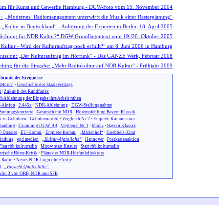
hronik der Ereignisse
eform“
·
Geschichte des Staatsvertrags
1
:
Zukunft des Rundfunks
h Ablehnung der Eingabe ihre Arbeit ruhen
n-Aktion
·
2.445x
·
NDR-Ablehnung
·
DGW-Stellungnahme
Sonntagskonzerte
·
Gespräch mit NDR
·
Hörempfehlung Bayern Klassik
 zu Gebühren
·
Gebührenurteil
·
Vergleich Nr. 2
·
Enquete-Kommission
amburg
·
Gründung DGW BB
·
Vergleich Nr. 1
·
Mainz
·
Bayern Klassik
-Dossier
·
EU-Komm.
·
Enquete-Komm.
·
„Marienhof“
·
Goebbels-Zitat
ündung
·
epd medien
·
„Kultur-Ajatollahs“
·
Hannover
·
Postkartenaktion
Plan rbb kulturradio
·
Mirow statt Knauer
·
Start rbb kulturradio
orische Hörer-Kritik
·
Pläne des NDR-Hörfunkdirektors
-Radio
·
Neues NDR-Logo ohne Antje
0
:
„Vorsicht Quotenfalle“
dio 3 von ORB, NDR und SFB