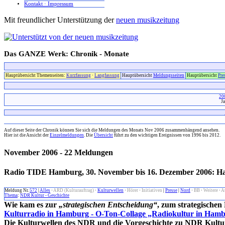
Kontakt · Impressum
Mit freundlicher Unterstützung der
neuen musikzeitung
Das GANZE Werk: Chronik - Monate
Hauptübersicht Themenseiten:
Kurzfassung
·
Langfassung
Hauptübersicht
Meldungsseiten
Hauptübersicht
Pre
20
J
xx
Auf dieser Seite der Chronik können Sie sich die Meldungen des Monats Nov 2006 zusammenhängend ansehen.
Hier ist die Ansicht der
Einzelmeldungen
. Die
Übersicht
führt zu den wichtigen Ereignissen von 1996 bis 2012.
November 2006 - 22 Meldungen
Radio TIDE Hamburg, 30. November bis 16. Dezember 2006: H
Meldung Nr.
572
|
Alles
·
ARD (Kulturauftrag)
·
Kulturwellen
·
Hörer
·
Initiativen
|
Presse
|
Nord
·
BB
·
Weitere
·
A
Thema
:
NDR Kultur - Geschichte
Wie kam es zur
„strategischen Entscheidung“
, zum strategischen
Kulturradio in Hamburg - O-Ton-Collage „Radiokultur in Ham
Die Kulturwellen des NDR und die Vorgeschichte zu NDR Kultu