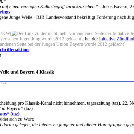
n.“
h auf einen verengten Kulturbegriff zurückzuziehen.“
- Jusos Bayern, 
rings
igene Junge Welle - BJR-Landesvorstand bekräftigt Forderung nach J
f UKW[
],
bei der
Initiative Zündfunk
]
chriftenaktion
n
elle und Bayern 4 Klassik
usland
eidung pro Klassik-Kanal nicht hinnehmen, tageszeitung (taz), 22. N
 in Bayern“
(taz)
 aus“
(taz)
det sich zu Wort:
ht daran gelegen, die Interessen jüngerer und älterer Hörergruppen ge