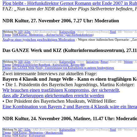
Plog bleibt - Hörfunkdirektor Gernot Romann geht Ende 2007 in Ru
FAZ:
„Nun kann der NDR allein über Plogs Stellvertreter befinden, 
NDR Kultur, 27. November 2006, 7.27 Uhr: Moderation
Meldung Nr.
569
|
Alles
·
ARD (Kulturauftrag)
·
Kulturwellen
·
Hörer
·
Initiativen
|
Presse
|
Nord
·
BB
·
Weitere
·
A
Thema
:
NDR Kultur - Moderation -
„Kulinarisches“
(laut Hörfunkdirektion)
Analyse einer typischen geschwätzigen Moderation
- Wegen einer italienischen Opernarie:
„Las
Das GANZE Werk und KIZ (Kulturinformationszentrum), 27.11.
Meldung Nr.
568
|
Alles
·
ARD (Kulturauftrag)
·
Kulturwellen
·
Hörer
·
Initiativen
|
Presse
|
Nord
·
BB
·
Weitere
·
A
Thema
:
Öffentlich-rechtlicher Rundfunk - Kulturwellen - Bayern (BR)
Thema
:
Das GANZE Werk (Nord) - Unterstützung von Kulturhörern in anderen Sendegebieten
Zwei interessante Interviews zur aktuellen Frage:
Bayern 4 Klassik und Junge Welle - Kann es einen tragfähigen
• Die 1. Präsidentin des Bayerischen Jugendrings, Martina Kobriger:
Wir brauchen einen tragfähigen Kompromiss, der sicherstellt,
dass alle Zielgruppen gleichermaßen erreicht werden
• Der Präsident des Bayerischen Musikrats, Wilfried Hiller:
Eine Kombination von Bayern 2 und Bayern 4 Klassik wäre ein litera
NDR Kultur, 24. November 2006, Matinee, 11.47 Uhr: Moderati
Meldung Nr.
567
|
Alles
·
ARD (Kulturauftrag)
·
Kulturwellen
·
Hörer
·
Initiativen
|
Presse
|
Nord
·
BB
·
Weitere
·
A
Thema
:
NDR Kultur - Moderation + Musikauswahl
Thema
:
NDR Kultur - Kulturpartner