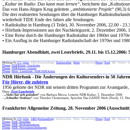
„Kultur im Radio: Das kann man lernen“
, berichtete das „Kulturj
Das von Hans-Jürgen Krug geleitete
„ambitionierte Projekt“
(90,3) f
Die drei realisierten Sendungen über die Hamburger Radiokulturlan
wiederholt TIDE Ende des Jahres alle Sendungen.
• Radiokultur in Hamburg (3 Teile), 30. November 2006, 22.00 - 23.
• Hörfunk-Impressionen aus der Nachkriegszeit, 2. Dezember 2006, 
• Eine Reise durch die Hamburger Radiokultur der 1960er und 1970e
• Ein Ausflug in die Hamburger Radiolandschaft der 1970er und 198
Hamburger Abendblatt, zwei Leserbriefe, 29.11. bis 15.12.2006
Meldung Nr.
571
|
Alles
·
ARD (Kulturauftrag)
·
Kulturwellen
·
Hörer
·
Initiativen
|
Presse
|
Nord
·
BB
·
Weitere
·
A
Thema
:
NDR Kultur - Geschichte
Thema
:
NDR Kultur - Leitung
Thema
:
Hörer - Leserbriefe - NDR/NDR Kultur
NDR Hörfunk - Die Änderungen des Kultursenders in 50 Jahre
Für Hörer, die zuhören
1956 gehörte der NDR mit seinem dritten Programm zur Avantgarde, 
Dazu:
Zwei Leserbriefe
:
-
„Vieles hat sich geändert“
von Barbara Mirow, Leiterin NDR Kultur, 5. Dezember 2006
-
„Schneller Verdruss“
von Theodor Clostermann, Sprecher Das GANZE Werk (Nord), 15. De
Frankfurter Allgemeine Zeitung, 28. November 2006 (Ausschnit
Meldung Nr.
570
|
Alles
·
ARD (Kulturauftrag)
·
Kulturwellen
·
Hörer
·
Initiativen
|
Presse
|
Nord
·
BB
·
Weitere
·
A
Thema
:
NDR - Intendanz
Thema
:
NDR - Hörfunkdirektion
Thema
:
NDR - Personalentscheidungen