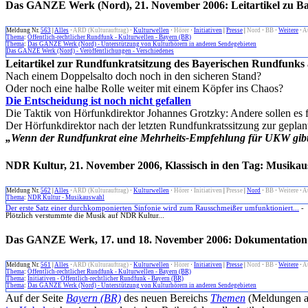
Das GANZE Werk (Nord), 21. November 2006: Leitartikel zu Ba
Meldung Nr.
563
|
Alles
·
ARD (Kulturauftrag)
·
Kulturwellen
·
Hörer
·
Initiativen
|
Presse
|
Nord
·
BB
·
Weitere
·
A
Thema
:
Öffentlich-rechtlicher Rundfunk - Kulturwellen - Bayern (BR)
Thema
:
Das GANZE Werk (Nord) - Unterstützung von Kulturhörern in anderen Sendegebieten
Das GANZE Werk (Nord) - Veröffentlichungen - Verschiedenes
Leitartikel zur Rundfunkratsitzung des Bayerischen Rundfunks
Nach einem Doppelsalto doch noch in den sicheren Stand?
Oder noch eine halbe Rolle weiter mit einem Köpfer ins Chaos?
Die Entscheidung ist noch nicht gefallen
Die Taktik von Hörfunkdirektor Johannes Grotzky: Andere sollen es f
Der Hörfunkdirektor nach der letzten Rundfunkratssitzung zur geplan
„Wenn der Rundfunkrat eine Mehrheits-Empfehlung für UKW gibt, b
NDR Kultur, 21. November 2006, Klassisch in den Tag: Musika
Meldung Nr.
562
|
Alles
·
ARD (Kulturauftrag)
·
Kulturwellen
·
Hörer
·
Initiativen
|
Presse
|
Nord
·
BB
·
Weitere
·
A
Thema
:
NDR Kultur - Musikauswahl
Der erste Satz einer durchkomponierten Sinfonie wird zum Rausschmeißer umfunktioniert...
-
Plötzlich verstummte die Musik auf NDR Kultur...
Das GANZE Werk, 17. und 18. November 2006: Dokumentation z
Meldung Nr.
561
|
Alles
·
ARD (Kulturauftrag)
·
Kulturwellen
·
Hörer
·
Initiativen
|
Presse
|
Nord
·
BB
·
Weitere
·
A
Thema
:
Öffentlich-rechtlicher Rundfunk - Kulturwellen - Bayern (BR)
Thema
:
Initiativen - Öffentlich-rechtlicher Rundfunk - Bayern (BR)
Thema
:
Das GANZE Werk (Nord) - Unterstützung von Kulturhörern in anderen Sendegebieten
Auf der Seite
Bayern (BR)
des neuen Bereichs
Themen
(Meldungen au