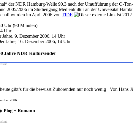
ournal“ der NDR Hamburg-Welle 90,3 nach der Uraufführung der O-Ton-
and 2005/2006 im Studiengang Medienkultur an der Universität Hambur
dschaft wurden im April 2006 von
TIDE
30 Uhr (90 Minuten)
14 Uhr
r Jahre, 9. Dezember 2006, 14 Uhr
0er Jahre, 16. Dezember 2006, 14 Uhr
: 50 Jahre NDR-Kultursender
usland
n
heute gibt‘s für die bewusst Zuhörenden nur noch wenig - Von Hans-
zember 2006
t): Plog + Romann
usland