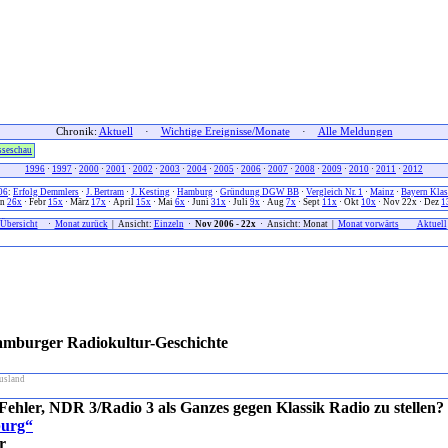
Chronik:
Aktuell
·
Wichtige Ereignisse/Monate
·
Alle Meldungen
sseschau
1996
·
1997
·
2000
·
2001
·
2002
·
2003
·
2004
·
2005
·
2006
·
2007
·
2008
·
2009
·
2010
·
2011
·
2012
06
:
Erfolg Demmlers
·
J. Bertram
·
J. Kesting
·
Hamburg
·
Gründung DGW BB
·
Vergleich Nr. 1
·
Mainz
·
Bayern Klas
an
26x
· Febr
15x
· März
17x
· April
15x
· Mai
6x
· Juni
31x
· Juli
9x
· Aug
7x
· Sept
11x
· Okt
10x
· Nov 22x · Dez
1
Übersicht
xx
·
Monat zurück
| Ansicht:
Einzeln
·
Nov 2006 - 22x
· Ansicht: Monat |
Monat vorwärts
xx
Aktuell
amburger Radiokultur-Geschichte
usland
 Fehler, NDR 3/Radio 3 als Ganzes gegen Klassik Radio zu stellen?
burg“
r