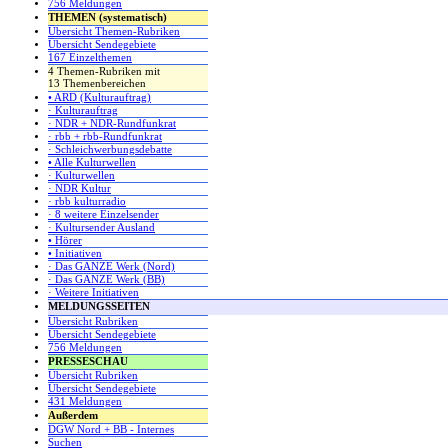
756 Meldungen
THEMEN (systematisch)
Übersicht Themen-Rubriken
Übersicht Sendegebiete
167 Einzelthemen
4 Themen-Rubriken mit
13 Themenbereichen
• ARD (Kulturauftrag)
· Kulturauftrag
· NDR + NDR-Rundfunkrat
· rbb + rbb-Rundfunkrat
· Schleichwerbungsdebatte
• Alle Kulturwellen
· Kulturwellen
· NDR Kultur
· rbb kulturradio
· 8 weitere Einzelsender
· Kultursender Ausland
• Hörer
• Initiativen
· Das GANZE Werk (Nord)
· Das GANZE Werk (BB)
· Weitere Initiativen
MELDUNGSSEITEN
Übersicht Rubriken
Übersicht Sendegebiete
756 Meldungen
PRESSESCHAU
Übersicht Rubriken
Übersicht Sendegebiete
431 Meldungen
Außerdem
DGW Nord + BB - Internes
Suchen