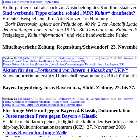
Thema
:
Schleichwerbungsdebatte - NDR Kultur
Kulturpartnerschaft als Trick zur Aushebelung des Rundfunkstaatsver
Sind werbende Tipps erlaubt, sobald
„NDR Kultur“
draufsteht?
Erneutes Beispiel: ein „Pro-Arte-Konzert“ in Hamburg
„Boris Berezovsky spielte das Prélude op. 40 Nr. 2 von Anatolij Lj
der Hamburger Laeiszhalle um 19 Uhr 30. Das Ganze im Rahmen der Pr
Freigelegte
„Kulturinformation“
und viele handwerkliche Fehler
Mittelbayerische Zeitung, Regensburg/Schwandorf, 23. Novembe
Meldung Nr.
566
|
Alles
·
ARD (Kulturauftrag)
·
Kulturwellen
·
Hörer
·
Initiativen
|
Presse
|
Nord
·
BB
·
Weitere
·
A
Thema
:
Öffentlich-rechtlicher Rundfunk - Kulturwellen - Bayern (BR)
Thema
:
Hörer - Aktivitäten (Mitmachen, Vorschläge, Versammlungen, Unterschriften o.ä.) - Bayern (BR)
Aktion für den
„Fortbestand von Bayern 4 Klassik auf UKW“
Schwandorferin unterstützt Unterschriftensammlung - BR-Hörfunkdirek
Bayer. Jugendring, Jusos Bayern u.a., Südd. Zeitung, 22. bis 2
Meldung Nr.
565
|
Alles
·
ARD (Kulturauftrag)
·
Kulturwellen
·
Hörer
·
Initiativen
|
Presse
|
Nord
·
BB
·
Weitere
·
A
Thema
:
Öffentlich-rechtlicher Rundfunk - Kulturwellen - Bayern (BR)
Thema
:
Initiativen - Öffentlich-rechtlicher Rundfunk - Bayern (BR)
Für Junge Welle und gegen Bayern 4 Klassik, Dokumentation
•
Jusos machen Front gegen Bayern 4 Klassik
Es dürfe nicht darum gehen, lediglich die kulturellen Bedürfnisse ein
ddp-bay/Kulturinformationszentrum (KIZ), 27. November 2006
•
Jusos Bayern für Junge Welle