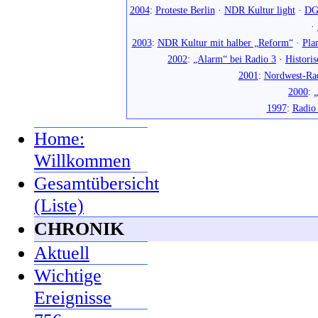
2004
:
Proteste Berlin
·
NDR Kultur light
·
DG
·
2003
:
NDR Kultur mit halber „Reform“
·
Pla
2002
:
„Alarm“ bei Radio 3
·
Histori
2001
:
Nordwest-Ra
2000
:
„
1997
:
Radio
Home:
Willkommen
Gesamtübersicht
(Liste)
CHRONIK
Aktuell
Wichtige
Ereignisse