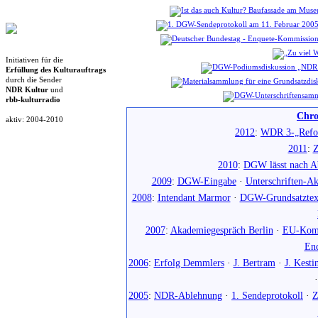
Initiativen für die
Erfüllung des Kulturauftrags
durch die Sender
NDR Kultur
und
rbb-kulturradio
Chro
aktiv: 2004-2010
2012
:
WDR 3-„Refo
2011
:
Z
2010
:
DGW lässt nach Ab
2009
:
DGW-Eingabe
·
Unterschriften-Ak
2008
:
Intendant Marmor
·
DGW-Grundsatztex
2007
:
Akademiegespräch Berlin
·
EU-Komm
En
2006
:
Erfolg Demmlers
·
J. Bertram
·
J. Kesti
2005
:
NDR-Ablehnung
·
1. Sendeprotokoll
·
Z