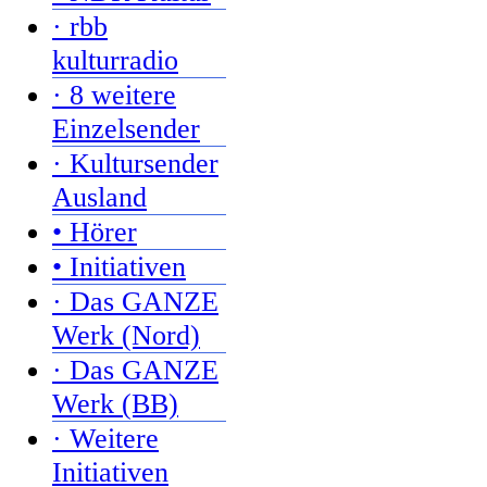
· rbb
kulturradio
· 8 weitere
Einzelsender
· Kultursender
Ausland
• Hörer
• Initiativen
· Das GANZE
Werk (Nord)
· Das GANZE
Werk (BB)
· Weitere
Initiativen