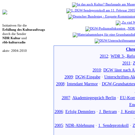
Initiativen für die
Erfüllung des Kulturauftrags
durch die Sender
NDR Kultur
und
rbb-kulturradio
Chro
aktiv: 2004-2010
2012
:
WDR 3-„Refo
2011
:
Z
2010
:
DGW lässt nach Ab
2009
:
DGW-Eingabe
·
Unterschriften-Ak
2008
:
Intendant Marmor
·
DGW-Grundsatztex
2007
:
Akademiegespräch Berlin
·
EU-Komm
En
2006
:
Erfolg Demmlers
·
J. Bertram
·
J. Kesti
2005
:
NDR-Ablehnung
·
1. Sendeprotokoll
·
Z