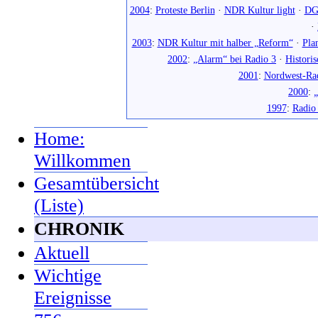
2004
:
Proteste Berlin
·
NDR Kultur light
·
DG
·
2003
:
NDR Kultur mit halber „Reform“
·
Pla
2002
:
„Alarm“ bei Radio 3
·
Histori
2001
:
Nordwest-Ra
2000
:
„
1997
:
Radio
Home:
Willkommen
Gesamtübersicht
(Liste)
CHRONIK
Aktuell
Wichtige
Ereignisse