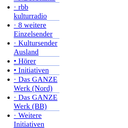
· rbb
kulturradio
· 8 weitere
Einzelsender
· Kultursender
Ausland
• Hörer
• Initiativen
· Das GANZE
Werk (Nord)
· Das GANZE
Werk (BB)
· Weitere
Initiativen