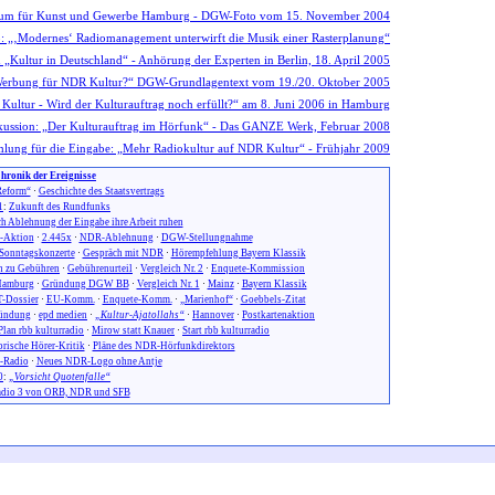
hronik der Ereignisse
eform“
·
Geschichte des Staatsvertrags
1
:
Zukunft des Rundfunks
h Ablehnung der Eingabe ihre Arbeit ruhen
n-Aktion
·
2.445x
·
NDR-Ablehnung
·
DGW-Stellungnahme
Sonntagskonzerte
·
Gespräch mit NDR
·
Hörempfehlung Bayern Klassik
 zu Gebühren
·
Gebührenurteil
·
Vergleich Nr. 2
·
Enquete-Kommission
amburg
·
Gründung DGW BB
·
Vergleich Nr. 1
·
Mainz
·
Bayern Klassik
-Dossier
·
EU-Komm.
·
Enquete-Komm.
·
„Marienhof“
·
Goebbels-Zitat
ündung
·
epd medien
·
„Kultur-Ajatollahs“
·
Hannover
·
Postkartenaktion
Plan rbb kulturradio
·
Mirow statt Knauer
·
Start rbb kulturradio
orische Hörer-Kritik
·
Pläne des NDR-Hörfunkdirektors
-Radio
·
Neues NDR-Logo ohne Antje
0
:
„Vorsicht Quotenfalle“
dio 3 von ORB, NDR und SFB