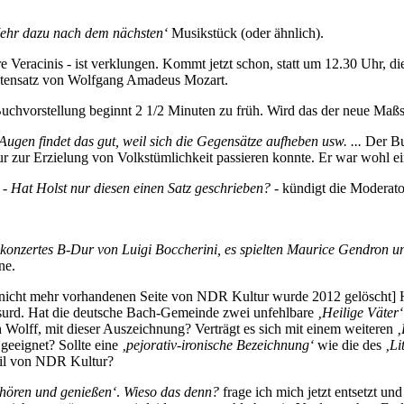
ehr dazu nach dem nächsten‘
Musikstück (oder ähnlich).
re Veracinis - ist verklungen. Kommt jetzt schon, statt um 12.30 Uhr,
atensatz von Wolfgang Amadeus Mozart.
uchvorstellung beginnt 2 1/2 Minuten zu früh. Wird das der neue Maßs
ugen findet das gut, weil sich die Gegensätze aufheben usw. ...
Der Buc
ur zur Erzielung von Volkstümlichkeit passieren konnte. Er war wohl e
 -
Hat Holst nur diesen einen Satz geschrieben?
- kündigt die Moderat
lokonzertes B-Dur von Luigi Boccherini, es spielten Maurice Gendron u
ne.
] 
surd. Hat die deutsche Bach-Gemeinde zwei unfehlbare
‚Heilige Väter‘
 Wolff, mit dieser Auszeichnung? Verträgt es sich mit einem weiteren
‚
geeignet? Sollte eine
‚pejorativ-ironische Bezeichnung‘
wie die des
‚Li
Stil von NDR Kultur?
hören und genießen‘
.
Wieso das denn?
frage ich mich jetzt entsetzt un