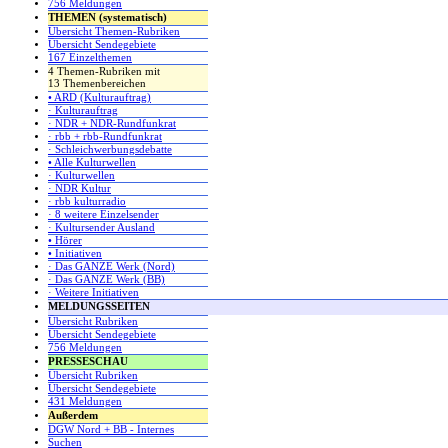
756 Meldungen
THEMEN (systematisch)
Übersicht Themen-Rubriken
Übersicht Sendegebiete
167 Einzelthemen
4 Themen-Rubriken mit
13 Themenbereichen
• ARD (Kulturauftrag)
· Kulturauftrag
· NDR + NDR-Rundfunkrat
· rbb + rbb-Rundfunkrat
· Schleichwerbungsdebatte
• Alle Kulturwellen
· Kulturwellen
· NDR Kultur
· rbb kulturradio
· 8 weitere Einzelsender
· Kultursender Ausland
• Hörer
• Initiativen
· Das GANZE Werk (Nord)
· Das GANZE Werk (BB)
· Weitere Initiativen
MELDUNGSSEITEN
Übersicht Rubriken
Übersicht Sendegebiete
756 Meldungen
PRESSESCHAU
Übersicht Rubriken
Übersicht Sendegebiete
431 Meldungen
Außerdem
DGW Nord + BB - Internes
Suchen