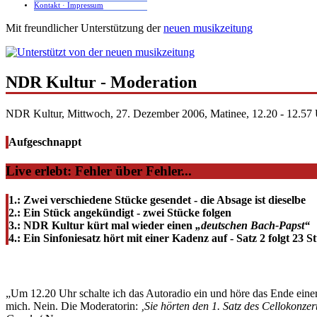
Kontakt · Impressum
Mit freundlicher Unterstützung der
neuen musikzeitung
NDR Kultur - Moderation
NDR Kultur, Mittwoch, 27. Dezember 2006, Matinee, 12.20 - 12.57
Aufgeschnappt
Live erlebt: Fehler über Fehler...
1.: Zwei verschiedene Stücke gesendet - die Absage ist dieselbe
2.: Ein Stück angekündigt - zwei Stücke folgen
3.: NDR Kultur kürt mal wieder einen
„deutschen Bach-Papst“
4.: Ein Sinfoniesatz hört mit einer Kadenz auf - Satz 2 folgt 23 
„Um 12.20 Uhr schalte ich das Autoradio ein und höre das Ende eine
mich. Nein. Die Moderatorin:
‚Sie hörten den 1. Satz des Cellokonze