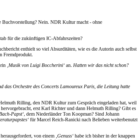
 die Buchvorstellung? Nein. NDR Kultur macht - ohne
tab für die zukünftigen IC-Abfahrszeiten?
hbericht enthielt so viel Absurditäten, wie es die Autorin auch selbst
in Fremdprodukt.
orin
‚Musik von Luigi Boccherini‘
an.
Hatten wir das nicht schon?
nd das Orchestre des Concerts Lamoureux Paris, die Leitung hatte
Helmuth Rilling, den NDR Kultur zum Gespräch eingeladen hat, weil
hervorgebracht, erst Karl Richter und dann Helmuth Rilling? Gibt es
Bach-Papst‘
, dem Niederländer Ton Koopman? Sind Johann
teraturpapstes‘
für Marcel Reich-Ranicki nach Belieben weiterbenutzt
d herausgefordert, von einem
‚Genuss‘
habe ich bisher in der knappen