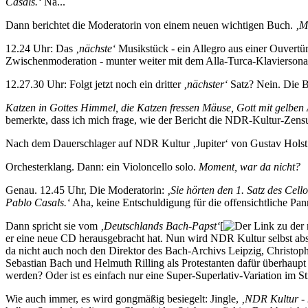
Casals.‘
Na...
Dann berichtet die Moderatorin von einem neuen wichtigen Buch.
‚M
12.24 Uhr: Das
‚nächste‘
Musikstück - ein Allegro aus einer Ouvertü
Zwischenmoderation - munter weiter mit dem Alla-Turca-Klavierson
12.27.30 Uhr: Folgt jetzt noch ein dritter
‚nächster‘
Satz? Nein. Die B
Katzen in Gottes Himmel, die Katzen fressen Mäuse, Gott mit gelben A
bemerkte, dass ich mich frage, wie der Bericht die NDR-Kultur-Zens
Nach dem Dauerschlager auf NDR Kultur ‚Jupiter‘ von Gustav Holst
Orchesterklang. Dann: ein Violoncello solo.
Moment, war da nicht?
Genau. 12.45 Uhr, Die Moderatorin:
‚Sie hörten den 1. Satz des Cel
Pablo Casals.‘
Aha, keine Entschuldigung für die offensichtliche Pan
Dann spricht sie vom
‚Deutschlands Bach-Papst‘
[
er eine neue CD herausgebracht hat. Nun wird NDR Kultur selbst ab
da nicht auch noch den Direktor des Bach-Archivs Leipzig, Christoph
Sebastian Bach und Helmuth Rilling als Protestanten dafür überhaupt 
werden? Oder ist es einfach nur eine Super-Superlativ-Variation im 
Wie auch immer, es wird gongmäßig besiegelt: Jingle,
‚NDR Kultur - 