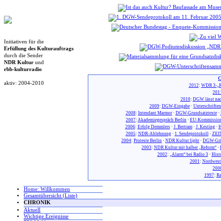
Initiativen für die
Erfüllung des Kulturauftrags
durch die Sender
NDR Kultur
und
rbb-kulturradio
C
aktiv: 2004-2010
2012
:
WDR 3-„R
201
2010
:
DGW lässt nac
2009
:
DGW-Eingabe
·
Unterschrifte
2008
:
Intendant Marmor
·
DGW-Grundsatztexte
·
2007
:
Akademiegespräch Berlin
·
EU-Kommission
2006
:
Erfolg Demmlers
·
J. Bertram
·
J. Kesting
·
H
2005
:
NDR-Ablehnung
·
1. Sendeprotokoll
·
ZEIT
2004
:
Proteste Berlin
·
NDR Kultur light
·
DGW-Gr
2003
:
NDR Kultur mit halber „Reform“
·
2002
:
„Alarm“ bei Radio 3
·
Hist
2001
:
Nordwest
200
1997
:
Ra
Home: Willkommen
Gesamtübersicht (Liste)
CHRONIK
Aktuell
Wichtige Ereignisse