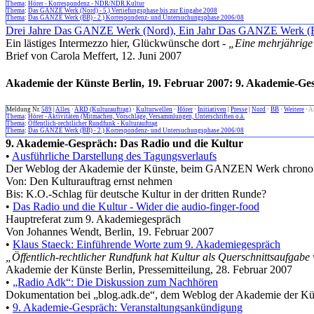
Thema
:
Hörer - Korrespondenz - NDR/NDR Kultur
Thema
:
Das GANZE Werk (Nord) - 5.) Vertiefungsphase bis zur Eingabe 2008
Thema
:
Das GANZE Werk (BB) - 2.) Korrespondenz- und Untersuchungsphase 2006/08
Drei Jahre Das GANZE Werk (Nord), Ein Jahr Das GANZE Werk (
Ein lästiges Intermezzo hier, Glückwünsche dort -
„Eine mehrjährige 
Brief von Carola Meffert, 12. Juni 2007
Akademie der Künste Berlin, 19. Februar 2007: 9. Akademie-Ge
Meldung Nr.
589
|
Alles
·
ARD (Kulturauftrag)
·
Kulturwellen
·
Hörer
·
Initiativen
|
Presse
|
Nord
·
BB
·
Weitere
·
A
Thema
:
Hörer - Aktivitäten (Mitmachen, Vorschläge, Versammlungen, Unterschriften o.ä.
Thema
:
Öffentlich-rechtlicher Rundfunk - Kulturauftrag
Thema
:
Das GANZE Werk (BB) - 2.) Korrespondenz- und Untersuchungsphase 2006/08
9. Akademie-Gespräch: Das Radio und die Kultur
•
Ausführliche Darstellung des Tagungsverlaufs
Der Weblog der Akademie der Künste, beim GANZEN Werk chronol
Von: Den Kulturauftrag ernst nehmen
Bis: K.O.-Schlag für deutsche Kultur in der dritten Runde?
•
Das Radio und die Kultur - Wider die audio-finger-food
Hauptreferat zum 9. Akademiegespräch
Von Johannes Wendt, Berlin, 19. Februar 2007
•
Klaus Staeck: Einführende Worte zum 9. Akademiegespräch
„Öffentlich-rechtlicher Rundfunk hat Kultur als Querschnittsaufga
Akademie der Künste Berlin, Pressemitteilung, 28. Februar 2007
•
„Radio Adk“: Die Diskussion zum Nachhören
Dokumentation bei „blog.adk.de“, dem Weblog der Akademie der Kü
•
9. Akademie-Gespräch: Veranstaltungsankündigung