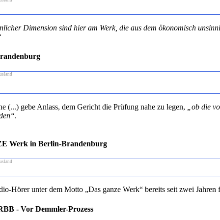
usland
sönlicher Dimension sind hier am Werk, die aus dem ökonomisch unsin
“
Brandenburg
usland
(...) gebe Anlass, dem Gericht die Prüfung nahe zu legen,
„ob die vo
rden“
.
ZE Werk in Berlin-Brandenburg
usland
 Radio-Hörer unter dem Motto „Das ganze Werk“ bereits seit zwei Jahre
: RBB - Vor Demmler-Prozess