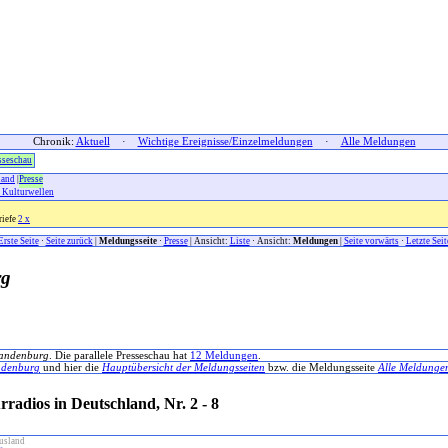
Chronik:
Aktuell
·
Wichtige Ereignisse/Einzelmeldungen
·
Alle Meldungen
sseschau
land
|
Presse
e Kulturwellen
riefe
2 x
Erste Seite
·
Seite zurück
|
Meldungsseite
·
Presse
| Ansicht:
Liste
· Ansicht:
Meldungen
|
Seite vorwärts
·
Letzte Seit
rg
randenburg
. Die parallele Presseschau hat
12 Meldungen
.
ndenburg
und hier die
Hauptübersicht der Meldungsseiten
bzw. die Meldungsseite
Alle Meldungen
radios in Deutschland, Nr. 2 - 8
usland