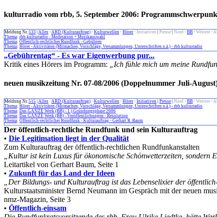
kulturradio vom rbb, 5. September 2006: Programmschwerpun
Meldung Nr.
533
|
Alles
·
ARD (Kulturauftrag)
·
Kulturwellen
·
Hörer
·
Initiativen
|
Presse
|
Nord
·
BB
·
Weitere
·
A
Thema
:
rbb kulturradio - Moderation + Musikauswahl
Thema
:
Öffentlich-rechtlicher Rundfunk - Gebühren
Thema
:
Hörer - Aktivitäten (Mitmachen, Vorschläge, Versammlungen, Unterschriften o.ä.) - rbb kulturradio
„Gebührentag“ - Es war Eigenwerbung pur...
Kritik eines Hörers im Programm:
„Ich fühle mich um meine Rundfu
neuen musikzeitung Nr. 07-08/2006 (Doppelnummer Juli-August)
Meldung Nr.
515
|
Alles
·
ARD (Kulturauftrag)
·
Kulturwellen
·
Hörer
·
Initiativen
|
Presse
|
Nord
·
BB
·
Weitere
·
A
Thema
:
Hörer - Aktivitäten (Mitmachen, Vorschläge, Versammlungen, Unterschriften o.ä.) - rbb kulturradio
Thema
:
Das GANZE Werk (BB) - 1.) Gründungsphase 2006
Thema
:
Das GANZE Werk (BB) - Veröffentlichungen - Resolution
Thema
:
Öffentlich-rechtlicher Rundfunk - Kulturauftrag - Gerhart R. Baum
Der öffentlich-rechtliche Rundfunk und sein Kulturauftrag
•
Die Legitimation liegt in der Qualität
Zum Kulturauftrag der öffentlich-rechtlichen Rundfunkanstalten
„Kultur ist kein Luxus für ökonomische Schönwetterzeiten, sondern Ex
Leitartikel von Gerhart Baum, Seite 1
•
Zukunft für das Land der Ideen
„Der Bildungs- und Kulturauftrag ist das Lebenselixier der öffentlic
Kulturstaatsminister Bernd Neumann im Gespräch mit der neuen musik
nmz-Magazin, Seite 3
•
Öffentlich-einsam
Die Rundfunkratsvorsitzende des rbb, Frau Ulrike Liedtke, hätte We