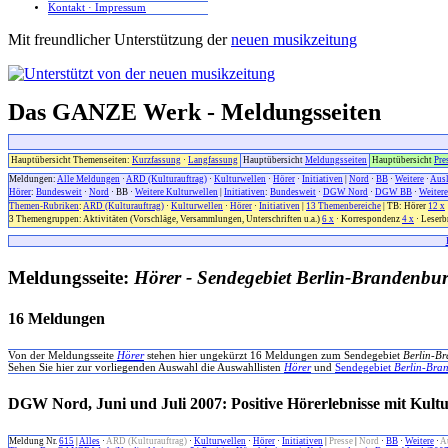
Kontakt · Impressum
Mit freundlicher Unterstützung der
neuen musikzeitung
Das GANZE Werk - Meldungsseiten
Hauptübersicht Themenseiten:
Kurzfassung
·
Langfassung
Hauptübersicht
Meldungsseiten
Hauptübersicht
Pre
Meldungen:
Alle Meldungen
·
ARD (Kulturauftrag)
·
Kulturwellen
·
Hörer
·
Initiativen
|
Nord
·
BB
·
Weitere
·
Aus
Hörer
:
Bundesweit
·
Nord
· BB ·
Weitere Kulturwellen
|
Initiativen
:
Bundesweit
·
DGW Nord
·
DGW BB
·
Weiter
Themen-Rubriken
:
ARD (Kulturauftrag)
·
Kulturwellen
·
Hörer
·
Initiativen
|
13 Themenbereiche
| TB: Hörer
12 x
3 Themengruppen: Aktivitäten (Vorschläge, Versammlungen, Unterschriften u.a.)
6 x
· Korrespondenz
4 x
· Leserb
Meldungsseite:
Hörer - Sendegebiet Berlin-Brandenbu
16 Meldungen
Von der Meldungsseite
Hörer
stehen hier ungekürzt 16 Meldungen zum Sendegebiet
Berlin-B
Sehen Sie hier zur vorliegenden Auswahl die Auswahllisten
Hörer
und
Sendegebiet
Berlin-Bra
DGW Nord, Juni und Juli 2007: Positive Hörerlebnisse mit Kultur
Meldung Nr.
615
|
Alles
·
ARD (Kulturauftrag)
·
Kulturwellen
·
Hörer
·
Initiativen
|
Presse
|
Nord
·
BB
·
Weitere
·
A