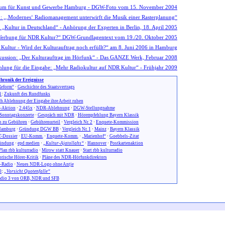
hronik der Ereignisse
eform“
·
Geschichte des Staatsvertrags
1
:
Zukunft des Rundfunks
h Ablehnung der Eingabe ihre Arbeit ruhen
n-Aktion
·
2.445x
·
NDR-Ablehnung
·
DGW-Stellungnahme
Sonntagskonzerte
·
Gespräch mit NDR
·
Hörempfehlung Bayern Klassik
 zu Gebühren
·
Gebührenurteil
·
Vergleich Nr. 2
·
Enquete-Kommission
amburg
·
Gründung DGW BB
·
Vergleich Nr. 1
·
Mainz
·
Bayern Klassik
-Dossier
·
EU-Komm.
·
Enquete-Komm.
·
„Marienhof“
·
Goebbels-Zitat
ündung
·
epd medien
·
„Kultur-Ajatollahs“
·
Hannover
·
Postkartenaktion
Plan rbb kulturradio
·
Mirow statt Knauer
·
Start rbb kulturradio
orische Hörer-Kritik
·
Pläne des NDR-Hörfunkdirektors
-Radio
·
Neues NDR-Logo ohne Antje
0
:
„Vorsicht Quotenfalle“
dio 3 von ORB, NDR und SFB