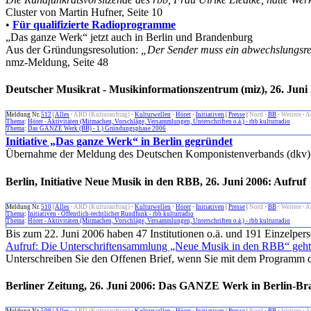
Cluster von Martin Hufner, Seite 10
•
Für qualifizierte Radioprogramme
„Das ganze Werk“ jetzt auch in Berlin und Brandenburg
Aus der Gründungsresolution:
„Der Sender muss ein abwechslungsrei
nmz-Meldung, Seite 48
Deutscher Musikrat - Musikinformationszentrum (miz), 26. Jun
Meldung Nr.
512
|
Alles
·
ARD (Kulturauftrag)
·
Kulturwellen
·
Hörer
·
Initiativen
|
Presse
|
Nord
·
BB
·
Weitere
·
A
Thema
:
Hörer - Aktivitäten (Mitmachen, Vorschläge, Versammlungen, Unterschriften o.ä.) - rbb kulturradio
Thema
:
Das GANZE Werk (BB) - 1.) Gründungsphase 2006
Initiative „Das ganze Werk“ in Berlin gegründet
Übernahme der Meldung des Deutschen Komponistenverbands (dkv)
Berlin, Initiative Neue Musik in den RBB, 26. Juni 2006: Aufruf
Meldung Nr.
510
|
Alles
·
ARD (Kulturauftrag)
·
Kulturwellen
·
Hörer
·
Initiativen
|
Presse
|
Nord
·
BB
·
Weitere
·
A
Thema
:
Initiativen - Öffentlich-rechtlicher Rundfunk - rbb kulturradio
Thema
:
Hörer - Aktivitäten (Mitmachen, Vorschläge, Versammlungen, Unterschriften o.ä.) - rbb kulturradio
Bis zum 22. Juni 2006 haben 47 Institutionen o.ä. und 191 Einzelper
Aufruf: Die Unterschriftensammlung „Neue Musik in den RBB“ geht
Unterschreiben Sie den Offenen Brief, wenn Sie mit dem Programm 
Berliner Zeitung, 26. Juni 2006: Das GANZE Werk in Berlin-B