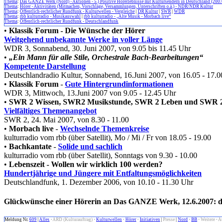
Thema
:
Das GANZE Werk (Nord) - Aktionen - 5.) Positive Hörerlebnisse mit Kultursendern in Deutschland (2007
Thema
:
Hörer - Aktivitäten (Mitmachen, Vorschläge, Versammlungen, Unterschriften o.ä.) - NDR/NDR Kultur
Thema
:
Öffentlich-rechtlicher Rundfunk - Kulturwellen - Vergleiche
|
DR Kultur
|
SWR
|
WDR
Thema
:
rbb kulturradio - Musikauswahl
|
rbb kulturradio - „Alte Musik - Morbach live“
Thema
:
Öffentlich-rechtlicher Rundfunk - Deutschlandfunk
•
Klassik Forum - Die Wünsche der Hörer
Weitgehend unbekannte Werke in voller Länge
WDR 3, Sonnabend, 30. Juni 2007, von 9.05 bis 11.45 Uhr
•
„Ein Mann für alle Stile, Orchestrale Bach-Bearbeitungen“
Kompetente Darstellung
Deutschlandradio Kultur, Sonnabend, 16.Juni 2007, von 16.05 - 17.
•
Klassik Forum
-
Gute Hintergrundinformationen
WDR 3, Mittwoch, 13.Juni 2007 von 9.05 - 12.45 Uhr
•
SWR 2 Wissen, SWR2 Musikstunde, SWR 2 Leben und SWR 2 F
Vielfältiges Themenangebot
SWR 2, 24. Mai 2007, von 8.30 - 11.00
•
Morbach live
-
Wechselnde Themenkreise
kulturradio vom rbb (über Satellit), Mo / Mi / Fr von 18.05 - 19.00
•
Bachkantate
-
Solide und sachlich
kulturradio vom rbb (über Satellit), Sonntags von 9.30 - 10.00
•
Lebenszeit - Wollen wir wirklich 100 werden?
Hundertjährige und Jüngere mit Entfaltungsmöglichkeiten
Deutschlandfunk, 1. Dezember 2006, von 10.10 - 11.30 Uhr
Glückwünsche einer Hörerin an Das GANZE Werk, 12.6.2007: dre
Meldung Nr.
609
|
Alles
·
ARD (Kulturauftrag)
·
Kulturwellen
·
Hörer
·
Initiativen
|
Presse
|
Nord
·
BB
·
Weitere
·
A