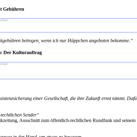
kt Gebühren
usland
nkgebühren betrogen, wenn ich nur Häppchen angeboten bekomme.“
: Der Kulturauftrag
usland
istenzsicherung einer Gesellschaft, die ihre Zukunft ernst nimmt. Dafü
h-rechtlichen Sender“
zeitung, Ausschnitt zum öffentlich-rechtlichen Rundfunk und seinem 
rkzeuge in der Hand, um etwas zu bewegen