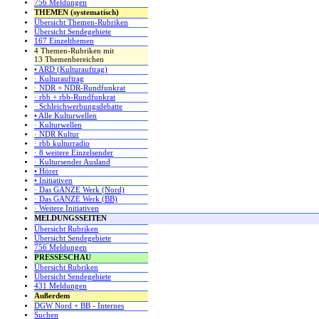
756 Meldungen
THEMEN (systematisch)
Übersicht Themen-Rubriken
Übersicht Sendegebiete
167 Einzelthemen
4 Themen-Rubriken mit
13 Themenbereichen
• ARD (Kulturauftrag)
· Kulturauftrag
· NDR + NDR-Rundfunkrat
· rbb + rbb-Rundfunkrat
· Schleichwerbungsdebatte
• Alle Kulturwellen
· Kulturwellen
· NDR Kultur
· rbb kulturradio
· 8 weitere Einzelsender
· Kultursender Ausland
• Hörer
• Initiativen
· Das GANZE Werk (Nord)
· Das GANZE Werk (BB)
· Weitere Initiativen
MELDUNGSSEITEN
Übersicht Rubriken
Übersicht Sendegebiete
756 Meldungen
PRESSESCHAU
Übersicht Rubriken
Übersicht Sendegebiete
431 Meldungen
Außerdem
DGW Nord + BB - Internes
Suchen