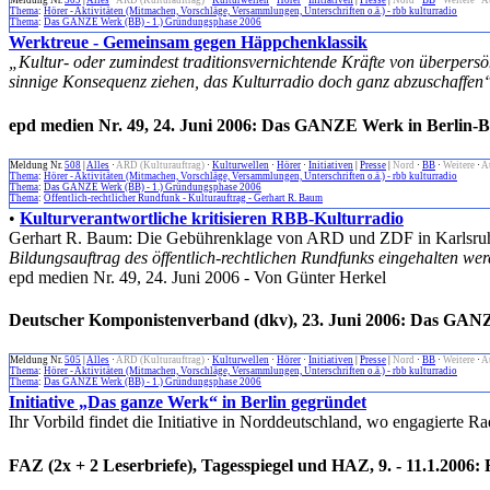
Meldung Nr.
509
|
Alles
·
ARD (Kulturauftrag)
·
Kulturwellen
·
Hörer
·
Initiativen
|
Presse
|
Nord
·
BB
·
Weitere
·
A
Thema
:
Hörer - Aktivitäten (Mitmachen, Vorschläge, Versammlungen, Unterschriften o.ä.) - rbb kulturradio
Thema
:
Das GANZE Werk (BB) - 1.) Gründungsphase 2006
Werktreue - Gemeinsam gegen Häppchenklassik
„Kultur- oder zumindest traditionsvernichtende Kräfte von überper
sinnige Konsequenz ziehen, das Kulturradio doch ganz abzuschaffen
epd medien Nr. 49, 24. Juni 2006: Das GANZE Werk in Berlin-
Meldung Nr.
508
|
Alles
·
ARD (Kulturauftrag)
·
Kulturwellen
·
Hörer
·
Initiativen
|
Presse
|
Nord
·
BB
·
Weitere
·
A
Thema
:
Hörer - Aktivitäten (Mitmachen, Vorschläge, Versammlungen, Unterschriften o.ä.) - rbb kulturradio
Thema
:
Das GANZE Werk (BB) - 1.) Gründungsphase 2006
Thema
:
Öffentlich-rechtlicher Rundfunk - Kulturauftrag - Gerhart R. Baum
•
Kulturverantwortliche kritisieren RBB-Kulturradio
Gerhart R. Baum: Die Gebührenklage von ARD und ZDF in Karlsruhe 
Bildungsauftrag des öffentlich-rechtlichen Rundfunks eingehalten we
epd medien Nr. 49, 24. Juni 2006 - Von Günter Herkel
Deutscher Komponistenverband (dkv), 23. Juni 2006: Das GAN
Meldung Nr.
505
|
Alles
·
ARD (Kulturauftrag)
·
Kulturwellen
·
Hörer
·
Initiativen
|
Presse
|
Nord
·
BB
·
Weitere
·
A
Thema
:
Hörer - Aktivitäten (Mitmachen, Vorschläge, Versammlungen, Unterschriften o.ä.) - rbb kulturradio
Thema
:
Das GANZE Werk (BB) - 1.) Gründungsphase 2006
Initiative „Das ganze Werk“ in Berlin gegründet
Ihr Vorbild findet die Initiative in Norddeutschland, wo engagierte
FAZ (2x + 2 Leserbriefe), Tagesspiegel und HAZ, 9. - 11.1.2006