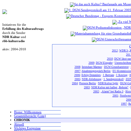
Initiativen für die
Erfüllung des Kulturauftrags
durch die Sender
NDR Kultur
und
rbb-kulturradio
C
aktiv: 2004-2010
2012
:
WDR 3-„R
201
2010
:
DGW lässt nac
2009
:
DGW-Eingabe
·
Unterschrifte
2008
:
Intendant Marmor
·
DGW-Grundsatztexte
·
2007
:
Akademiegespräch Berlin
·
EU-Kommission
2006
:
Erfolg Demmlers
·
J. Bertram
·
J. Kesting
·
H
2005
:
NDR-Ablehnung
·
1. Sendeprotokoll
·
ZEIT
2004
:
Proteste Berlin
·
NDR Kultur light
·
DGW-Gr
2003
:
NDR Kultur mit halber „Reform“
·
2002
:
„Alarm“ bei Radio 3
·
Hist
2001
:
Nordwest
200
1997
:
Ra
Home: Willkommen
Gesamtübersicht (Liste)
CHRONIK
Aktuell
Wichtige Ereignisse