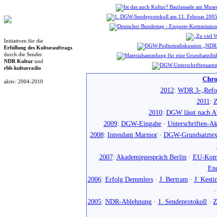
Initiativen für die
Erfüllung des Kulturauftrags
durch die Sender
NDR Kultur
und
rbb-kulturradio
Chro
aktiv: 2004-2010
2012
:
WDR 3-„Refo
2011
:
Z
2010
:
DGW lässt nach Ab
2009
:
DGW-Eingabe
·
Unterschriften-Ak
2008
:
Intendant Marmor
·
DGW-Grundsatztex
2007
:
Akademiegespräch Berlin
·
EU-Komm
En
2006
:
Erfolg Demmlers
·
J. Bertram
·
J. Kesti
2005
:
NDR-Ablehnung
·
1. Sendeprotokoll
·
Z