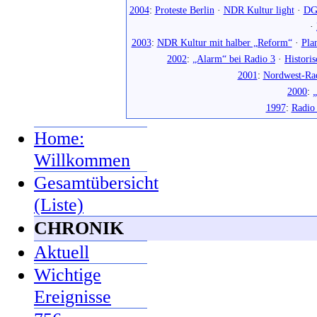
2004
:
Proteste Berlin
·
NDR Kultur light
·
DG
·
2003
:
NDR Kultur mit halber „Reform“
·
Pla
2002
:
„Alarm“ bei Radio 3
·
Histori
2001
:
Nordwest-Ra
2000
:
„
1997
:
Radio
Home:
Willkommen
Gesamtübersicht
(Liste)
CHRONIK
Aktuell
Wichtige
Ereignisse