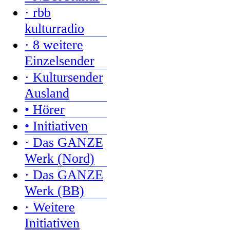
· rbb
kulturradio
· 8 weitere
Einzelsender
· Kultursender
Ausland
• Hörer
• Initiativen
· Das GANZE
Werk (Nord)
· Das GANZE
Werk (BB)
· Weitere
Initiativen