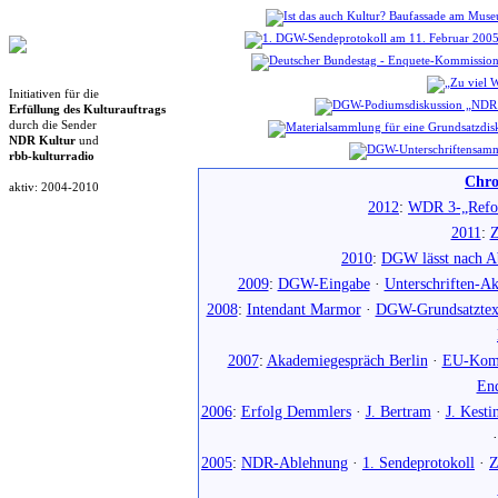
Initiativen für die
Erfüllung des Kulturauftrags
durch die Sender
NDR Kultur
und
rbb-kulturradio
Chro
aktiv: 2004-2010
2012
:
WDR 3-„Refo
2011
:
Z
2010
:
DGW lässt nach Ab
2009
:
DGW-Eingabe
·
Unterschriften-Ak
2008
:
Intendant Marmor
·
DGW-Grundsatztex
2007
:
Akademiegespräch Berlin
·
EU-Komm
En
2006
:
Erfolg Demmlers
·
J. Bertram
·
J. Kesti
2005
:
NDR-Ablehnung
·
1. Sendeprotokoll
·
Z