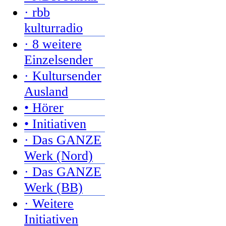
· rbb
kulturradio
· 8 weitere
Einzelsender
· Kultursender
Ausland
• Hörer
• Initiativen
· Das GANZE
Werk (Nord)
· Das GANZE
Werk (BB)
· Weitere
Initiativen