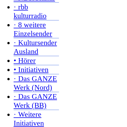
· rbb
kulturradio
· 8 weitere
Einzelsender
· Kultursender
Ausland
• Hörer
• Initiativen
· Das GANZE
Werk (Nord)
· Das GANZE
Werk (BB)
· Weitere
Initiativen