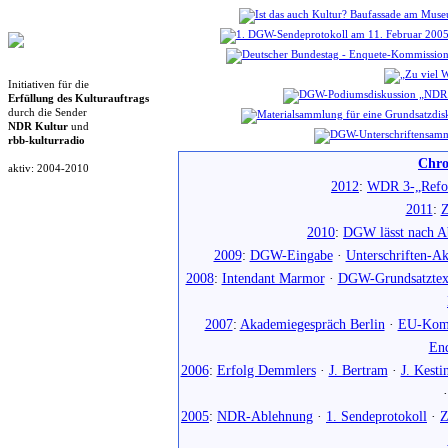
Initiativen für die
Erfüllung des Kulturauftrags
durch die Sender
NDR Kultur
und
rbb-kulturradio
Chro
aktiv: 2004-2010
2012
:
WDR 3-„Refo
2011
:
Z
2010
:
DGW lässt nach Ab
2009
:
DGW-Eingabe
·
Unterschriften-Ak
2008
:
Intendant Marmor
·
DGW-Grundsatztex
2007
:
Akademiegespräch Berlin
·
EU-Komm
En
2006
:
Erfolg Demmlers
·
J. Bertram
·
J. Kesti
2005
:
NDR-Ablehnung
·
1. Sendeprotokoll
·
Z