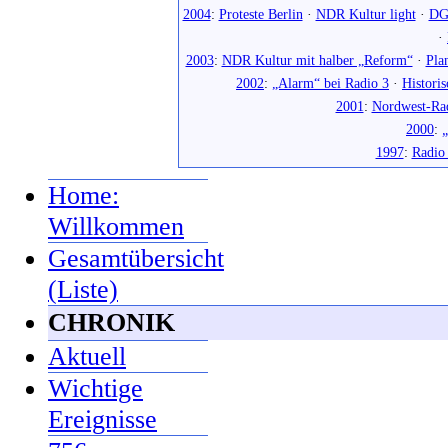
2004
:
Proteste Berlin
·
NDR Kultur light
·
DG
·
2003
:
NDR Kultur mit halber „Reform“
·
Pla
2002
:
„Alarm“ bei Radio 3
·
Histori
2001
:
Nordwest-Ra
2000
:
„
1997
:
Radio
Home:
Willkommen
Gesamtübersicht
(Liste)
CHRONIK
Aktuell
Wichtige
Ereignisse