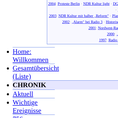
2004
:
Proteste Berlin
·
NDR Kultur light
·
DG
·
2003
:
NDR Kultur mit halber „Reform“
·
Pla
2002
:
„Alarm“ bei Radio 3
·
Histori
2001
:
Nordwest-Ra
2000
:
„
1997
:
Radio
Home:
Willkommen
Gesamtübersicht
(Liste)
CHRONIK
Aktuell
Wichtige
Ereignisse