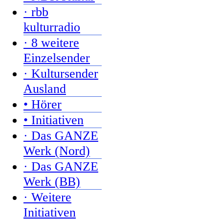
· rbb
kulturradio
· 8 weitere
Einzelsender
· Kultursender
Ausland
• Hörer
• Initiativen
· Das GANZE
Werk (Nord)
· Das GANZE
Werk (BB)
· Weitere
Initiativen