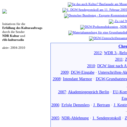
Initiativen für die
Erfüllung des Kulturauftrags
durch die Sender
NDR Kultur
und
rbb-kulturradio
Chro
aktiv: 2004-2010
2012
:
WDR 3-„Refo
2011
:
Z
2010
:
DGW lässt nach Ab
2009
:
DGW-Eingabe
·
Unterschriften-Ak
2008
:
Intendant Marmor
·
DGW-Grundsatztex
2007
:
Akademiegespräch Berlin
·
EU-Komm
En
2006
:
Erfolg Demmlers
·
J. Bertram
·
J. Kesti
2005
:
NDR-Ablehnung
·
1. Sendeprotokoll
·
Z