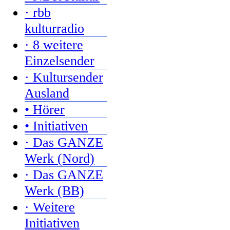
· rbb
kulturradio
· 8 weitere
Einzelsender
· Kultursender
Ausland
• Hörer
• Initiativen
· Das GANZE
Werk (Nord)
· Das GANZE
Werk (BB)
· Weitere
Initiativen