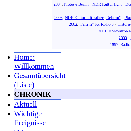
2004
:
Proteste Berlin
·
NDR Kultur light
·
DG
·
2003
:
NDR Kultur mit halber „Reform“
·
Pla
2002
:
„Alarm“ bei Radio 3
·
Histori
2001
:
Nordwest-Ra
2000
:
„
1997
:
Radio
Home:
Willkommen
Gesamtübersicht
(Liste)
CHRONIK
Aktuell
Wichtige
Ereignisse