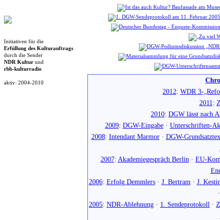
Initiativen für die
Erfüllung des Kulturauftrags
durch die Sender
NDR Kultur
und
rbb-kulturradio
Chro
aktiv: 2004-2010
2012
:
WDR 3-„Refo
2011
:
Z
2010
:
DGW lässt nach Ab
2009
:
DGW-Eingabe
·
Unterschriften-Ak
2008
:
Intendant Marmor
·
DGW-Grundsatztex
2007
:
Akademiegespräch Berlin
·
EU-Komm
En
2006
:
Erfolg Demmlers
·
J. Bertram
·
J. Kesti
2005
:
NDR-Ablehnung
·
1. Sendeprotokoll
·
Z