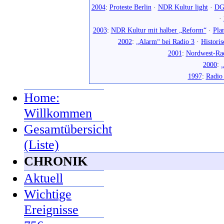
2004
:
Proteste Berlin
·
NDR Kultur light
·
DG
·
2003
:
NDR Kultur mit halber „Reform“
·
Pla
2002
:
„Alarm“ bei Radio 3
·
Histori
2001
:
Nordwest-Ra
2000
:
„
1997
:
Radio
Home:
Willkommen
Gesamtübersicht
(Liste)
CHRONIK
Aktuell
Wichtige
Ereignisse