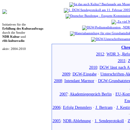
Initiativen für die
Erfüllung des Kulturauftrags
durch die Sender
NDR Kultur
und
rbb-kulturradio
Chro
aktiv: 2004-2010
2012
:
WDR 3-„Refo
2011
:
Z
2010
:
DGW lässt nach Ab
2009
:
DGW-Eingabe
·
Unterschriften-Ak
2008
:
Intendant Marmor
·
DGW-Grundsatztex
2007
:
Akademiegespräch Berlin
·
EU-Komm
En
2006
:
Erfolg Demmlers
·
J. Bertram
·
J. Kesti
2005
:
NDR-Ablehnung
·
1. Sendeprotokoll
·
Z