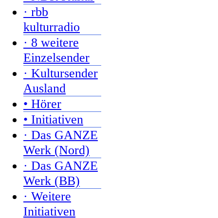
· rbb
kulturradio
· 8 weitere
Einzelsender
· Kultursender
Ausland
• Hörer
• Initiativen
· Das GANZE
Werk (Nord)
· Das GANZE
Werk (BB)
· Weitere
Initiativen