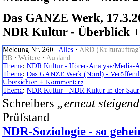
Das GANZE Werk, 17.3.20
NDR Kultur - Überblick
Meldung Nr. 260 |
Alles
·
ARD (Kulturauftrag
BB
·
Weitere
·
Ausland
Thema
:
NDR Kultur - Hörer-Analyse/Media-A
Thema
:
Das GANZE Werk (Nord) - Veröffentl
Übersichten + Kommentare
Thema
:
NDR Kultur - NDR Kultur in der Satir
Schreibers
„erneut steigen
Prüfstand
NDR-Soziologie - so geheim