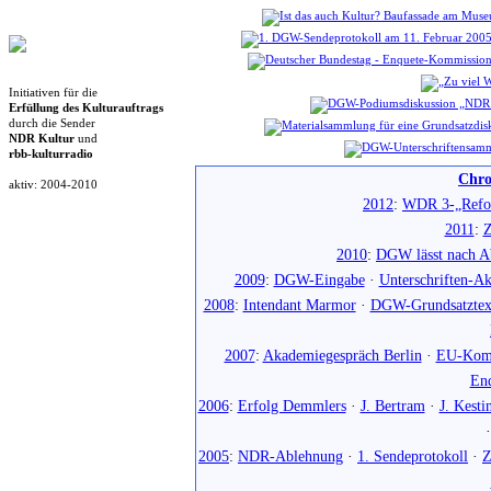
Initiativen für die
Erfüllung des Kulturauftrags
durch die Sender
NDR Kultur
und
rbb-kulturradio
Chro
aktiv: 2004-2010
2012
:
WDR 3-„Refo
2011
:
Z
2010
:
DGW lässt nach Ab
2009
:
DGW-Eingabe
·
Unterschriften-Ak
2008
:
Intendant Marmor
·
DGW-Grundsatztex
2007
:
Akademiegespräch Berlin
·
EU-Komm
En
2006
:
Erfolg Demmlers
·
J. Bertram
·
J. Kesti
2005
:
NDR-Ablehnung
·
1. Sendeprotokoll
·
Z