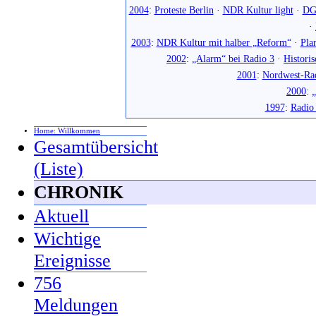
2004
:
Proteste Berlin
·
NDR Kultur light
·
DG
·
2003
:
NDR Kultur mit halber „Reform“
·
Pla
2002
:
„Alarm“ bei Radio 3
·
Histori
2001
:
Nordwest-Ra
2000
:
„
1997
:
Radio
Home: Willkommen
Gesamtübersicht
(Liste)
CHRONIK
Aktuell
Wichtige
Ereignisse
756
Meldungen