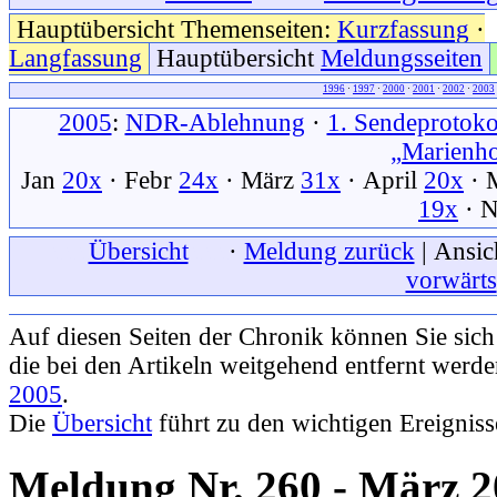
Hauptübersicht Themenseiten:
Kurzfassung
·
Langfassung
Hauptübersicht
Meldungsseiten
1996
·
1997
·
2000
·
2001
·
2002
·
2003
2005
:
NDR-Ablehnung
·
1. Sendeprotoko
„Marienh
Jan
20x
· Febr
24x
· März
31x
· April
20x
· 
19x
· 
xxx
Übersicht
xxx
·
Meldung zurück
| Ansic
vorwärts
Auf diesen Seiten der Chronik können Sie sic
die bei den Artikeln weitgehend entfernt werd
2005
.
Die
Übersicht
führt zu den wichtigen Ereignis
Meldung Nr. 260 - März 