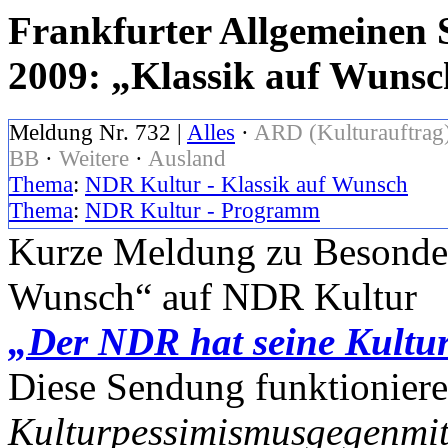
Frankfurter Allgemeinen 
2009: „Klassik auf Wuns
Meldung Nr. 732 |
Alles
·
ARD (Kulturauftrag
BB
·
Weitere
·
Ausland
Thema
:
NDR Kultur - Klassik auf Wunsch
Thema
:
NDR Kultur - Programm
Kurze Meldung zu Besonder
Wunsch“ auf NDR Kultur
„Der NDR hat seine Kultur
Diese Sendung funktionier
Kulturpessimismusgegenmit