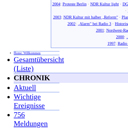
2004
:
Proteste Berlin
·
NDR Kultur light
·
DG
·
2003
:
NDR Kultur mit halber „Reform“
·
Pla
2002
:
„Alarm“ bei Radio 3
·
Histori
2001
:
Nordwest-Ra
2000
:
„
1997
:
Radio
Home: Willkommen
Gesamtübersicht
(Liste)
CHRONIK
Aktuell
Wichtige
Ereignisse
756
Meldungen