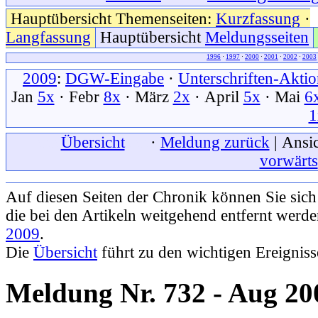
Hauptübersicht Themenseiten:
Kurzfassung
·
Langfassung
Hauptübersicht
Meldungsseiten
1996
·
1997
·
2000
·
2001
·
2002
·
2003
2009
:
DGW-Eingabe
·
Unterschriften-Akti
Jan
5x
· Febr
8x
· März
2x
· April
5x
· Mai
6
1
xxx
Übersicht
xxx
·
Meldung zurück
| Ansic
vorwärts
Auf diesen Seiten der Chronik können Sie sic
die bei den Artikeln weitgehend entfernt werd
2009
.
Die
Übersicht
führt zu den wichtigen Ereignis
Meldung Nr. 732 - Aug 20