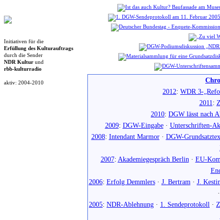
Initiativen für die
Erfüllung des Kulturauftrags
durch die Sender
NDR Kultur
und
rbb-kulturradio
Chro
aktiv: 2004-2010
2012
:
WDR 3-„Refo
2011
:
Z
2010
:
DGW lässt nach Ab
2009
:
DGW-Eingabe
·
Unterschriften-Ak
2008
:
Intendant Marmor
·
DGW-Grundsatztex
2007
:
Akademiegespräch Berlin
·
EU-Komm
En
2006
:
Erfolg Demmlers
·
J. Bertram
·
J. Kesti
2005
:
NDR-Ablehnung
·
1. Sendeprotokoll
·
Z