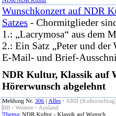
NDR/NDR Kultur
Wunschkonzert auf NDR Kult
Satzes
- Chormitglieder sin
1.: „Lacrymosa“ aus dem 
2.: Ein Satz „Peter und der
E-Mail- und Brief-Ausschn
NDR Kultur, Klassik auf 
Hörerwunsch abgelehnt
Meldung Nr.
306
|
Alles
·
ARD (Kulturauftrag
BB
·
Weitere
·
Ausland
Thema
: NDR Kultur - Klassik auf Wunsch