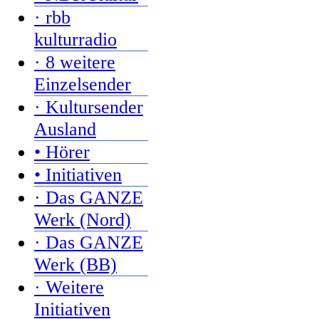
· rbb
kulturradio
· 8 weitere
Einzelsender
· Kultursender
Ausland
• Hörer
• Initiativen
· Das GANZE
Werk (Nord)
· Das GANZE
Werk (BB)
· Weitere
Initiativen