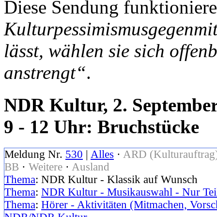
Diese Sendung funktionier
Kulturpessimismusgegenmit
lässt, wählen sie sich offen
anstrengt“
.
NDR Kultur, 2. September
9 - 12 Uhr: Bruchstücke
Meldung Nr.
530
|
Alles
·
ARD (Kulturauftrag
BB
·
Weitere
·
Ausland
Thema
: NDR Kultur - Klassik auf Wunsch
Thema
:
NDR Kultur - Musikauswahl - Nur Teil
Thema
:
Hörer - Aktivitäten (Mitmachen, Vorsc