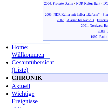
2004
:
Proteste Berlin
·
NDR Kultur light
·
DG
·
2003
:
NDR Kultur mit halber „Reform“
·
Pla
2002
:
„Alarm“ bei Radio 3
·
Histori
2001
:
Nordwest-Ra
2000
:
„
1997
:
Radio
Home:
Willkommen
Gesamtübersicht
(Liste)
CHRONIK
Aktuell
Wichtige
Ereignisse