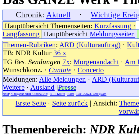
Chronik:
Aktuell
·
Wichtige Erei
Hauptübersicht Themenseiten:
Kurzfassung
·
Langfassung
Hauptübersicht
Meldungsseiten
Themen-Rubriken
:
ARD (Kulturauftrag)
·
Kul
TB: NDR Kultur
36 x
TG
Bes. Sendungen
7x
:
Morgenandacht
·
Am M
Wunschkonz. ·
Cantate
·
Concerto
Meldungen:
Alle Meldungen
·
ARD (Kulturauf
Weitere
·
Ausland
|
Presse
Nord
:
NDR (ohne NDR Kultur allein)
·
NDR Kultur
·
Hörer
·
Das GANZE Werk (Nord)
Erste Seite
·
Seite zurück
| Ansicht:
Themen
vorwär
Themenbereich:
NDR Kul