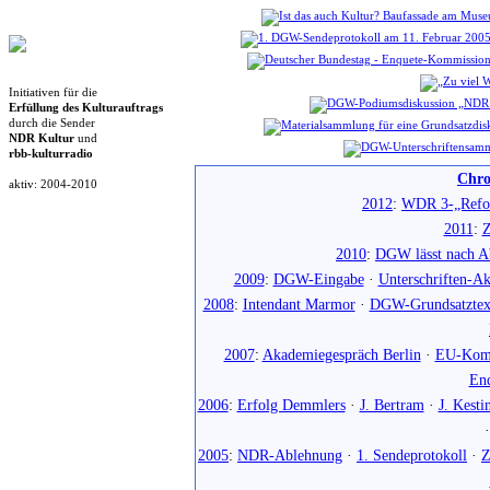
Initiativen für die
Erfüllung des Kulturauftrags
durch die Sender
NDR Kultur
und
rbb-kulturradio
Chro
aktiv: 2004-2010
2012
:
WDR 3-„Refo
2011
:
Z
2010
:
DGW lässt nach Ab
2009
:
DGW-Eingabe
·
Unterschriften-Ak
2008
:
Intendant Marmor
·
DGW-Grundsatztex
2007
:
Akademiegespräch Berlin
·
EU-Komm
En
2006
:
Erfolg Demmlers
·
J. Bertram
·
J. Kesti
2005
:
NDR-Ablehnung
·
1. Sendeprotokoll
·
Z