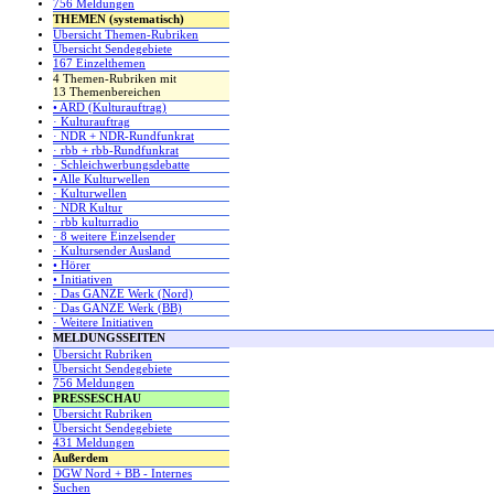
756 Meldungen
THEMEN (systematisch)
Übersicht Themen-Rubriken
Übersicht Sendegebiete
167 Einzelthemen
4 Themen-Rubriken mit
13 Themenbereichen
• ARD (Kulturauftrag)
· Kulturauftrag
· NDR + NDR-Rundfunkrat
· rbb + rbb-Rundfunkrat
· Schleichwerbungsdebatte
• Alle Kulturwellen
· Kulturwellen
· NDR Kultur
· rbb kulturradio
· 8 weitere Einzelsender
· Kultursender Ausland
• Hörer
• Initiativen
· Das GANZE Werk (Nord)
· Das GANZE Werk (BB)
· Weitere Initiativen
MELDUNGSSEITEN
Übersicht Rubriken
Übersicht Sendegebiete
756 Meldungen
PRESSESCHAU
Übersicht Rubriken
Übersicht Sendegebiete
431 Meldungen
Außerdem
DGW Nord + BB - Internes
Suchen