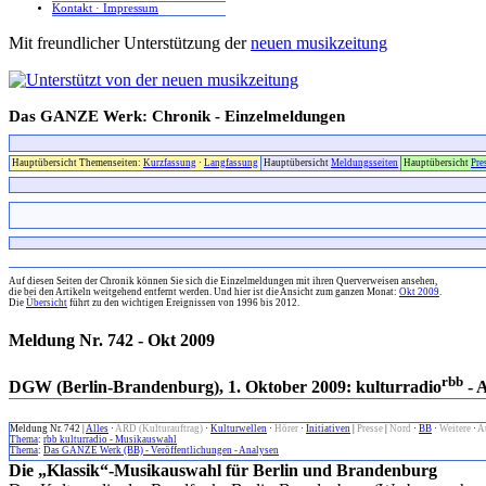
Kontakt · Impressum
Mit freundlicher Unterstützung der
neuen musikzeitung
Das GANZE Werk: Chronik - Einzelmeldungen
Hauptübersicht Themenseiten:
Kurzfassung
·
Langfassung
Hauptübersicht
Meldungsseiten
Hauptübersicht
Pre
x
Auf diesen Seiten der Chronik können Sie sich die Einzelmeldungen mit ihren Querverweisen ansehen,
die bei den Artikeln weitgehend entfernt werden. Und hier ist die Ansicht zum ganzen Monat:
Okt 2009
.
Die
Übersicht
führt zu den wichtigen Ereignissen von 1996 bis 2012.
Meldung Nr. 742 - Okt 2009
rbb
DGW (Berlin-Brandenburg), 1. Oktober 2009: kulturradio
- A
Meldung Nr. 742 |
Alles
·
ARD (Kulturauftrag)
·
Kulturwellen
·
Hörer
·
Initiativen
|
Presse
|
Nord
·
BB
·
Weitere
·
A
Thema
:
rbb kulturradio - Musikauswahl
Thema
:
Das GANZE Werk (BB) - Veröffentlichungen - Analysen
Die „Klassik“-Musikauswahl für Berlin und Brandenburg