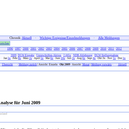
Chronik:
Aktuell
·
Wichtige Ereignisse/Einzelmeldungen
·
Alle Meldungen
sseschau
1996
·
1997
·
2000
·
2001
·
2002
·
2003
·
2004
·
2005
·
2006
·
2007
·
2008
·
2009
·
2010
·
2011
·
2012
2009
:
DGW-Eingabe
·
Unterschriften-Aktion
·
2.445x
·
NDR-Ablehnung
·
DGW-Stellungnahme
Jan
5x
· Febr
8x
· März
2x
· April
5x
· Mai
6x
· Juni
10x
· Juli
2x
· Aug
6x
· Sept
4x
· Okt 3x · Nov
1x
· Dez
1x
xx
Übersicht
xxx
·
Meldung zurück
| Ansicht: Einzeln ·
Okt 2009
· Ansicht:
Monat
|
Meldung vorwärts
·
xxx
Aktuell
x
nalyse für Juni 2009
usland