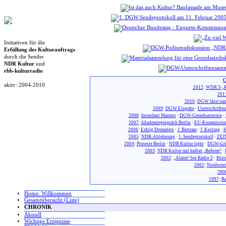
Initiativen für die
Erfüllung des Kulturauftrags
durch die Sender
NDR Kultur
und
rbb-kulturradio
C
aktiv: 2004-2010
2012
:
WDR 3-„R
201
2010
:
DGW lässt nac
2009
:
DGW-Eingabe
·
Unterschrifte
2008
:
Intendant Marmor
·
DGW-Grundsatztexte
·
2007
:
Akademiegespräch Berlin
·
EU-Kommission
2006
:
Erfolg Demmlers
·
J. Bertram
·
J. Kesting
·
H
2005
:
NDR-Ablehnung
·
1. Sendeprotokoll
·
ZEIT
2004
:
Proteste Berlin
·
NDR Kultur light
·
DGW-Gr
2003
:
NDR Kultur mit halber „Reform“
·
2002
:
„Alarm“ bei Radio 3
·
Hist
2001
:
Nordwest
200
1997
:
Ra
Home: Willkommen
Gesamtübersicht (Liste)
CHRONIK
Aktuell
Wichtige Ereignisse