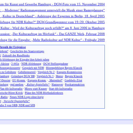
hronik der Ereignisse
eform“
·
Geschichte des Staatsvertrags
1
:
Zukunft des Rundfunks
h Ablehnung der Eingabe ihre Arbeit ruhen
n-Aktion
·
2.445x
·
NDR-Ablehnung
·
DGW-Stellungnahme
Sonntagskonzerte
·
Gespräch mit NDR
·
Hörempfehlung Bayern Klassik
 zu Gebühren
·
Gebührenurteil
·
Vergleich Nr. 2
·
Enquete-Kommission
amburg
·
Gründung DGW BB
·
Vergleich Nr. 1
·
Mainz
·
Bayern Klassik
-Dossier
·
EU-Komm.
·
Enquete-Komm.
·
„Marienhof“
·
Goebbels-Zitat
ündung
·
epd medien
·
„Kultur-Ajatollahs“
·
Hannover
·
Postkartenaktion
Plan rbb kulturradio
·
Mirow statt Knauer
·
Start rbb kulturradio
orische Hörer-Kritik
·
Pläne des NDR-Hörfunkdirektors
-Radio
·
Neues NDR-Logo ohne Antje
0
:
„Vorsicht Quotenfalle“
dio 3 von ORB, NDR und SFB