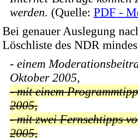
werden.
(Quelle:
PDF - Me
Bei genauer Auslegung nac
Löschliste des NDR mindest
- einem Moderationsbeitr
Oktober 2005,
- mit einem Programmtip
2005,
- mit zwei Fernsehtipps 
2005,