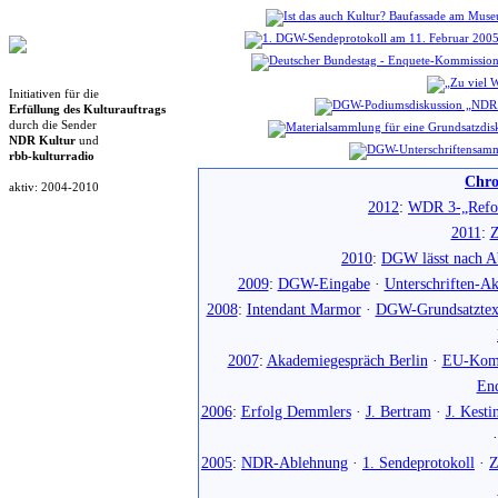
Initiativen für die
Erfüllung des Kulturauftrags
durch die Sender
NDR Kultur
und
rbb-kulturradio
Chro
aktiv: 2004-2010
2012
:
WDR 3-„Refo
2011
:
Z
2010
:
DGW lässt nach Ab
2009
:
DGW-Eingabe
·
Unterschriften-Ak
2008
:
Intendant Marmor
·
DGW-Grundsatztex
2007
:
Akademiegespräch Berlin
·
EU-Komm
En
2006
:
Erfolg Demmlers
·
J. Bertram
·
J. Kesti
2005
:
NDR-Ablehnung
·
1. Sendeprotokoll
·
Z