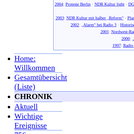
2004
:
Proteste Berlin
·
NDR Kultur light
·
DG
·
2003
:
NDR Kultur mit halber „Reform“
·
Pla
2002
:
„Alarm“ bei Radio 3
·
Histori
2001
:
Nordwest-Ra
2000
:
„
1997
:
Radio
Home:
Willkommen
Gesamtübersicht
(Liste)
CHRONIK
Aktuell
Wichtige
Ereignisse