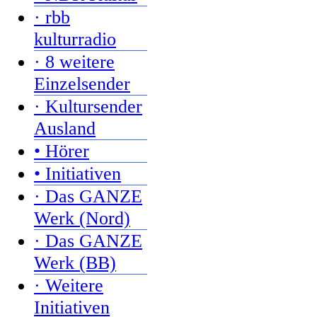
· rbb
kulturradio
· 8 weitere
Einzelsender
· Kultursender
Ausland
• Hörer
• Initiativen
· Das GANZE
Werk (Nord)
· Das GANZE
Werk (BB)
· Weitere
Initiativen