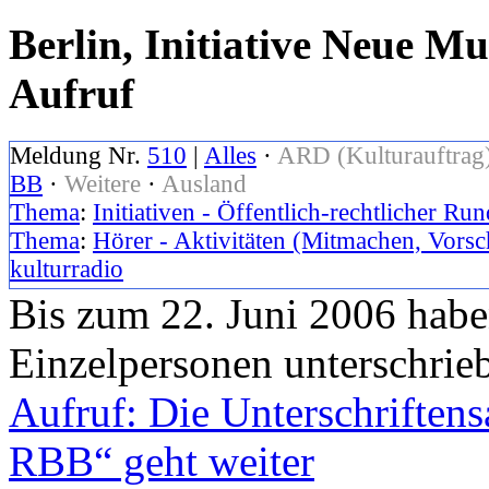
Berlin, Initiative Neue M
Aufruf
Meldung Nr.
510
|
Alles
·
ARD (Kulturauftrag
BB
·
Weitere
·
Ausland
Thema
:
Initiativen - Öffentlich-rechtlicher Ru
Thema
:
Hörer - Aktivitäten (Mitmachen, Vorsc
kulturradio
Bis zum 22. Juni 2006 haben
Einzelpersonen unterschrie
Aufruf: Die Unterschrifte
RBB“ geht weiter