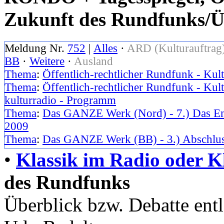
Zukunft des Rundfunks/Ü
Meldung Nr.
752
|
Alles
·
ARD (Kulturauftrag
BB
·
Weitere
·
Ausland
Thema
:
Öffentlich-rechtlicher Rundfunk - Kul
Thema
:
Öffentlich-rechtlicher Rundfunk - Kul
kulturradio - Programm
Thema
:
Das GANZE Werk (Nord) - 7.) Das En
2009
Thema
:
Das GANZE Werk (BB) - 3.) Abschlus
•
Klassik im Radio oder K
des Rundfunks
Überblick bzw. Debatte ent