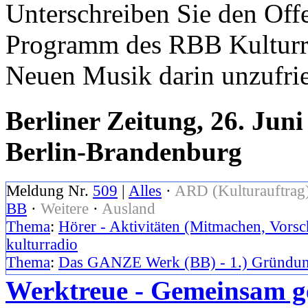
Unterschreiben Sie den Off
Programm des RBB Kulturra
Neuen Musik darin unzufri
Berliner Zeitung, 26. Ju
Berlin-Brandenburg
Meldung Nr.
509
|
Alles
·
ARD (Kulturauftrag
BB
·
Weitere
·
Ausland
Thema
:
Hörer - Aktivitäten (Mitmachen, Vorsc
kulturradio
Thema
:
Das GANZE Werk (BB) - 1.) Gründun
Werktreue - Gemeinsam g