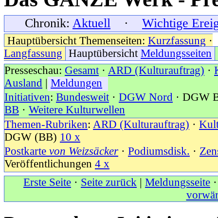
Chronik:
Aktuell
·
Wichtige Erei
Hauptübersicht Themenseiten:
Kurzfassung
·
Langfassung
Hauptübersicht
Meldungsseiten
Presseschau:
Gesamt
·
ARD (Kulturauftrag)
·
Ausland
|
Meldungen
Initiativen
:
Bundesweit
·
DGW Nord
· DGW B
BB
·
Weitere Kulturwellen
Themen-Rubriken
:
ARD (Kulturauftrag)
·
Kul
DGW (BB)
10 x
Postkarte
von Weizsäcker
·
Podiumsdisk.
·
Zen
Veröffentlichungen
4 x
Erste Seite
·
Seite zurück
|
Meldungsseite
vorwär