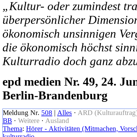
„Kultur- oder zumindest tr
überpersönlicher Dimension
ökonomisch unsinnigen Ver
die ökonomisch höchst sinn
Kulturradio doch ganz abz
epd medien Nr. 49, 24. J
Berlin-Brandenburg
Meldung Nr.
508
|
Alles
·
ARD (Kulturauftrag
BB
·
Weitere
·
Ausland
Thema
:
Hörer - Aktivitäten (Mitmachen, Vorsc
kulturradio