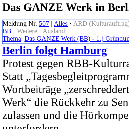
Das GANZE Werk in Berl
Meldung Nr.
507
|
Alles
·
ARD (Kulturauftrag
BB
·
Weitere
·
Ausland
Thema
:
Das GANZE Werk (BB) - 1.) Gründun
Berlin folgt Hamburg
Protest gegen RBB-Kulturr
Statt „Tagesbegleitprogra
Wortbeiträge „zerschredder
Werk“ die Rückkehr zu Sen
zulassen und die Hörkompe
unterfordern