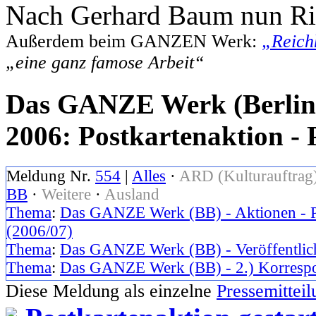
Nach Gerhard Baum nun Ri
Außerdem beim GANZEN Werk:
„Reich
„eine ganz famose Arbeit“
Das GANZE Werk (Berlin
2006: Postkartenaktion - 
Meldung Nr.
554
|
Alles
·
ARD (Kulturauftrag
BB
·
Weitere
·
Ausland
Thema
:
Das GANZE Werk (BB) - Aktionen - Po
(2006/07)
Thema
:
Das GANZE Werk (BB) - Veröffentlich
Thema
:
Das GANZE Werk (BB) - 2.) Korresp
Diese Meldung als einzelne
Pressemitte