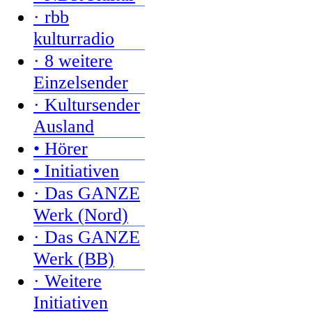
· rbb
kulturradio
· 8 weitere
Einzelsender
· Kultursender
Ausland
• Hörer
• Initiativen
· Das GANZE
Werk (Nord)
· Das GANZE
Werk (BB)
· Weitere
Initiativen