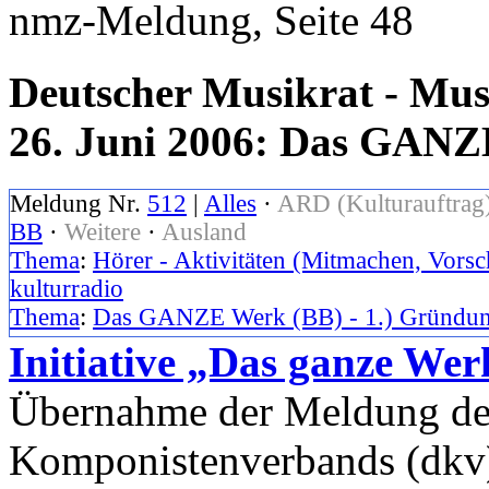
nmz-Meldung, Seite 48
Deutscher Musikrat - Mus
26. Juni 2006: Das GANZ
Meldung Nr.
512
|
Alles
·
ARD (Kulturauftrag
BB
·
Weitere
·
Ausland
Thema
:
Hörer - Aktivitäten (Mitmachen, Vorsc
kulturradio
Thema
:
Das GANZE Werk (BB) - 1.) Gründun
Initiative „Das ganze Wer
Übernahme der Meldung de
Komponistenverbands (dkv)