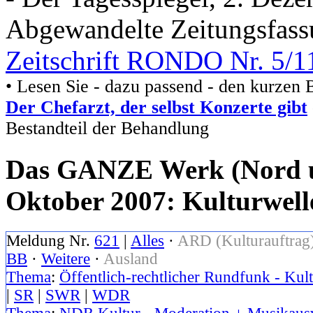
Abgewandelte Zeitungsfassu
Zeitschrift RONDO Nr. 5/1
• Lesen Sie - dazu passend - den kurzen B
Der Chefarzt, der selbst Konzerte gibt
Bestandteil der Behandlung
Das GANZE Werk (Nord un
Oktober 2007: Kulturwelle
Meldung Nr.
621
|
Alles
·
ARD (Kulturauftrag
BB
·
Weitere
·
Ausland
Thema
:
Öffentlich-rechtlicher Rundfunk - Kult
|
SR
|
SWR
|
WDR