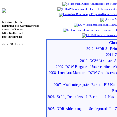
Initiativen für die
Erfüllung des Kulturauftrags
durch die Sender
NDR Kultur
und
rbb-kulturradio
Chro
aktiv: 2004-2010
2012
:
WDR 3-„Refo
2011
:
Z
2010
:
DGW lässt nach Ab
2009
:
DGW-Eingabe
·
Unterschriften-Ak
2008
:
Intendant Marmor
·
DGW-Grundsatztex
2007
:
Akademiegespräch Berlin
·
EU-Komm
En
2006
:
Erfolg Demmlers
·
J. Bertram
·
J. Kesti
2005
:
NDR-Ablehnung
·
1. Sendeprotokoll
·
Z