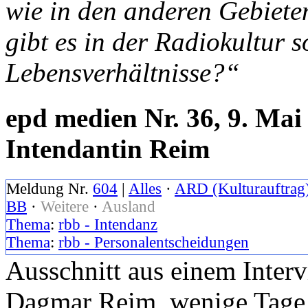
wie in den anderen Gebiet
gibt es in der Radiokultur s
Lebensverhältnisse?“
epd medien Nr. 36, 9. Mai
Intendantin Reim
Meldung Nr.
604
|
Alles
·
ARD (Kulturauftrag
BB
·
Weitere
·
Ausland
Thema
:
rbb - Intendanz
Thema
:
rbb - Personalentscheidungen
Ausschnitt aus einem Inter
Dagmar Reim, wenige Tage 