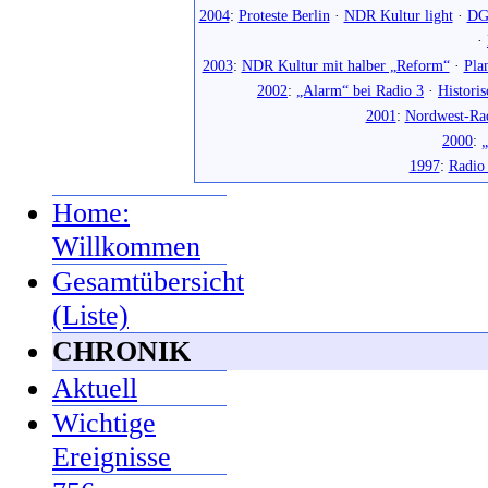
2004
:
Proteste Berlin
·
NDR Kultur light
·
DG
·
2003
:
NDR Kultur mit halber „Reform“
·
Pla
2002
:
„Alarm“ bei Radio 3
·
Histori
2001
:
Nordwest-Ra
2000
:
„
1997
:
Radio
Home:
Willkommen
Gesamtübersicht
(Liste)
CHRONIK
Aktuell
Wichtige
Ereignisse