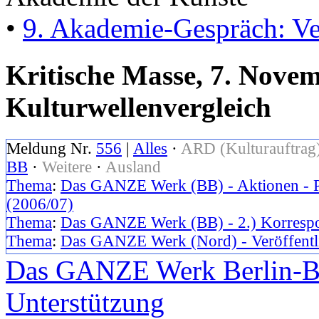
•
9. Akademie-Gespräch: V
Kritische Masse, 7. Nove
Kulturwellenvergleich
Meldung Nr.
556
|
Alles
·
ARD (Kulturauftrag
BB
·
Weitere
·
Ausland
Thema
:
Das GANZE Werk (BB) - Aktionen - Po
(2006/07)
Thema
:
Das GANZE Werk (BB) - 2.) Korresp
Thema
:
Das GANZE Werk (Nord) - Veröffentl
Das GANZE Werk Berlin-Br
Unterstützung