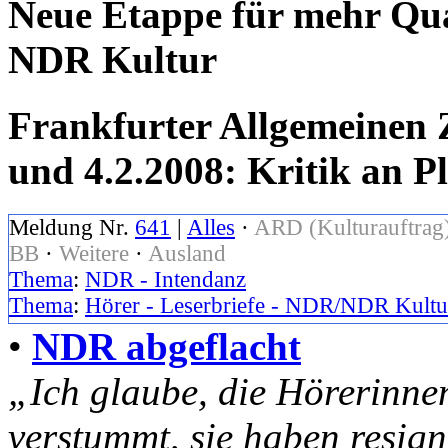
Neue Etappe für mehr Qu
NDR Kultur
Frankfurter Allgemeinen Z
und 4.2.2008: Kritik an 
Meldung Nr.
641
|
Alles
·
ARD (Kulturauftrag
BB
·
Weitere
·
Ausland
Thema
:
NDR - Intendanz
Thema
:
Hörer - Leserbriefe - NDR/NDR Kultu
•
NDR abgeflacht
„Ich glaube, die Hörerinne
verstummt, sie haben resigni