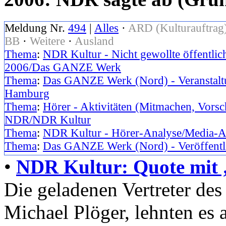
Meldung Nr.
494
|
Alles
·
ARD (Kulturauftrag
BB
·
Weitere
·
Ausland
Thema
:
NDR Kultur - Nicht gewollte öffentlic
2006/Das GANZE Werk
Thema
:
Das GANZE Werk (Nord) - Veranstaltu
Hamburg
Thema
:
Hörer - Aktivitäten (Mitmachen, Vorsc
NDR/NDR Kultur
Thema
:
NDR Kultur - Hörer-Analyse/Media-A
Thema
:
Das GANZE Werk (Nord) - Veröffentl
•
NDR Kultur: Quote mit
Die geladenen Vertreter d
Michael Plöger, lehnten es