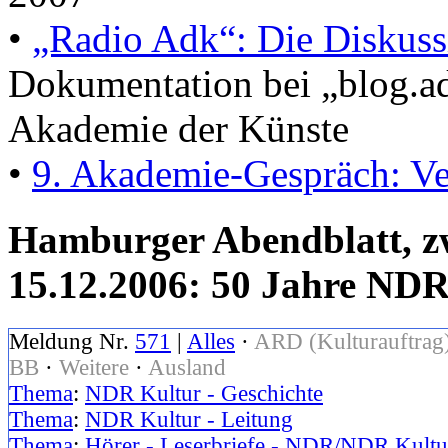
•
„Radio Adk“: Die Diskus
Dokumentation bei „blog.a
Akademie der Künste
•
9. Akademie-Gespräch: V
Hamburger Abendblatt, zwe
15.12.2006: 50 Jahre ND
Meldung Nr.
571
|
Alles
·
ARD (Kulturauftrag
BB
·
Weitere
·
Ausland
Thema
:
NDR Kultur - Geschichte
Thema
:
NDR Kultur - Leitung
Thema
:
Hörer - Leserbriefe - NDR/NDR Kultu