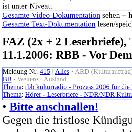
ist unter Niveau
Gesamte Video-Dokumentation
sehen + h
Gesamte Text-Dokumentation
lesen/speic
FAZ (2x + 2 Leserbriefe),
11.1.2006: RBB - Vor Dem
Meldung Nr.
415
|
Alles
·
ARD (Kulturauftrag
BB
·
Weitere
·
Ausland
Thema
:
rbb kulturradio - Prozess 2006 für die
Thema
:
Hörer - Leserbriefe - NDR/NDR Kultu
•
Bitte anschnallen!
Gegen die fristlose Kündig