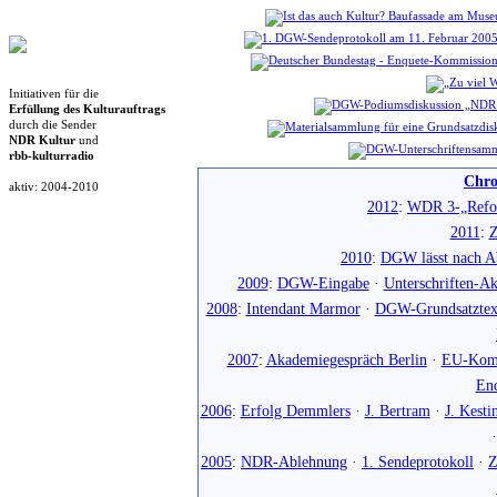
Initiativen für die
Erfüllung des Kulturauftrags
durch die Sender
NDR Kultur
und
rbb-kulturradio
Chro
aktiv: 2004-2010
2012
:
WDR 3-„Refo
2011
:
Z
2010
:
DGW lässt nach Ab
2009
:
DGW-Eingabe
·
Unterschriften-Ak
2008
:
Intendant Marmor
·
DGW-Grundsatztex
2007
:
Akademiegespräch Berlin
·
EU-Komm
En
2006
:
Erfolg Demmlers
·
J. Bertram
·
J. Kesti
2005
:
NDR-Ablehnung
·
1. Sendeprotokoll
·
Z