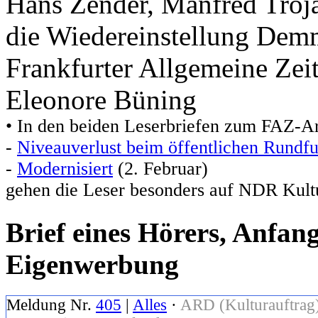
Hans Zender, Manfred Troj
die Wiedereinstellung Dem
Frankfurter Allgemeine Zei
Eleonore Büning
• In den beiden Leserbriefen zum FAZ-Ar
-
Niveauverlust beim öffentlichen Rundf
-
Modernisiert
(2. Februar)
gehen die Leser besonders auf NDR Kult
Brief eines Hörers, Anfa
Eigenwerbung
Meldung Nr.
405
|
Alles
·
ARD (Kulturauftrag