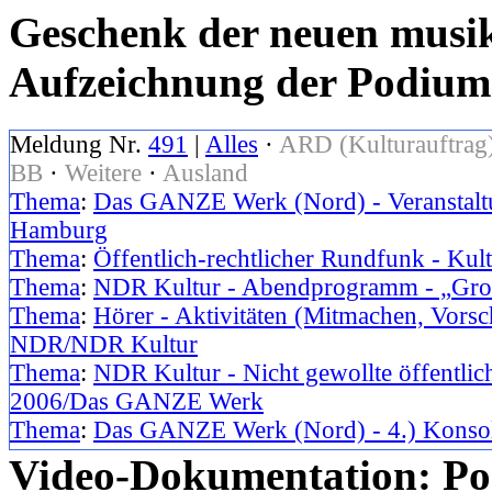
Geschenk der neuen musikz
Aufzeichnung der Podium
Meldung Nr.
491
|
Alles
·
ARD (Kulturauftrag
BB
·
Weitere
·
Ausland
Thema
:
Das GANZE Werk (Nord) - Veranstaltu
Hamburg
Thema
:
Öffentlich-rechtlicher Rundfunk - Kul
Thema
:
NDR Kultur - Abendprogramm - „Gro
Thema
:
Hörer - Aktivitäten (Mitmachen, Vorsc
NDR/NDR Kultur
Thema
:
NDR Kultur - Nicht gewollte öffentlic
2006/Das GANZE Werk
Thema
:
Das GANZE Werk (Nord) - 4.) Konsoli
Video-Dokumentation: Po