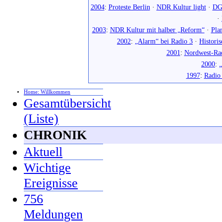
2004
:
Proteste Berlin
·
NDR Kultur light
·
DG
·
2003
:
NDR Kultur mit halber „Reform“
·
Pla
2002
:
„Alarm“ bei Radio 3
·
Histori
2001
:
Nordwest-Ra
2000
:
„
1997
:
Radio
Home: Willkommen
Gesamtübersicht
(Liste)
CHRONIK
Aktuell
Wichtige
Ereignisse
756
Meldungen