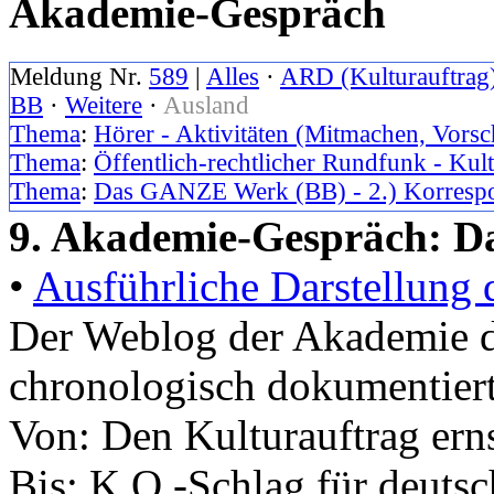
Akademie-Gespräch
Meldung Nr.
589
|
Alles
·
ARD (Kulturauftrag
BB
·
Weitere
·
Ausland
Thema
:
Hörer - Aktivitäten (Mitmachen, Vorsc
Thema
:
Öffentlich-rechtlicher Rundfunk - Kul
Thema
:
Das GANZE Werk (BB) - 2.) Korresp
9. Akademie-Gespräch: Da
•
Ausführliche Darstellung 
Der Weblog der Akademie
chronologisch dokumentier
Von: Den Kulturauftrag er
Bis: K.O.-Schlag für deutsc