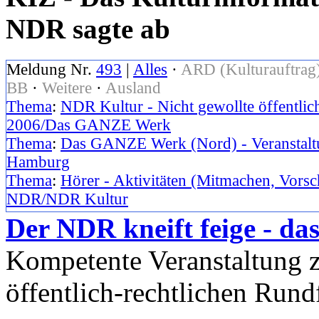
NDR sagte ab
Meldung Nr.
493
|
Alles
·
ARD (Kulturauftrag
BB
·
Weitere
·
Ausland
Thema
:
NDR Kultur - Nicht gewollte öffentlic
2006/Das GANZE Werk
Thema
:
Das GANZE Werk (Nord) - Veranstaltu
Hamburg
Thema
:
Hörer - Aktivitäten (Mitmachen, Vorsc
NDR/NDR Kultur
Der NDR kneift feige - 
Kompetente Veranstaltung 
öffentlich-rechtlichen Run