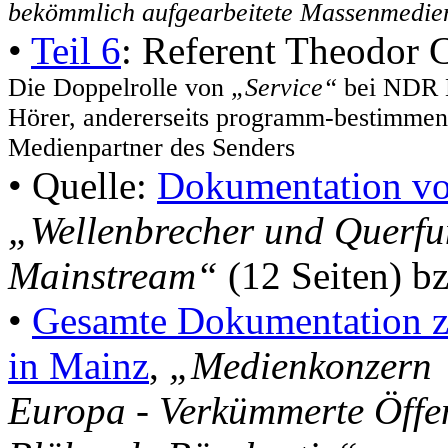
bekömmlich aufgearbeitete Massenmedie
•
Teil 6
: Referent Theodor 
Die Doppelrolle von
„Service“
bei NDR Ku
Hörer, andererseits programm-bestimmend
Medienpartner des Senders
• Quelle:
Dokumentation von
„Wellenbrecher und Querfu
Mainstream“
(12 Seiten) b
•
Gesamte Dokumentation 
in Mainz
,
„Medienkonzern
Europa - Verkümmerte Öffent