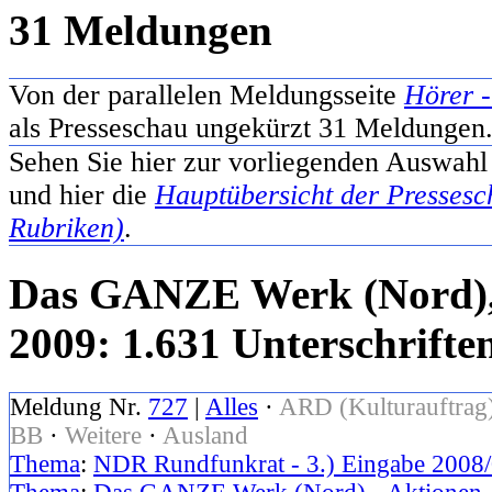
31 Meldungen
Von der parallelen Meldungsseite
Hörer -
als Presseschau ungekürzt 31 Meldungen
Sehen Sie hier zur vorliegenden Auswahl
und hier die
Hauptübersicht der Pressesc
Rubriken)
.
Das GANZE Werk (Nord), U
2009: 1.631 Unterschrifte
Meldung Nr.
727
|
Alles
·
ARD (Kulturauftrag
BB
·
Weitere
·
Ausland
Thema
:
NDR Rundfunkrat - 3.) Eingabe 2008