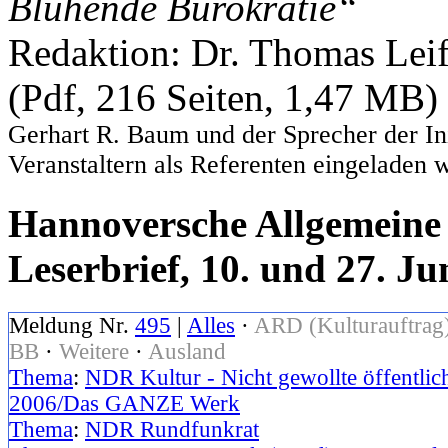
Blühende Bürokratie“
Redaktion: Dr. Thomas Leif
(Pdf, 216 Seiten, 1,47 MB)
Gerhart R. Baum und der Sprecher der 
Veranstaltern als Referenten eingeladen 
Hannoversche Allgemeine 
Leserbrief, 10. und 27. J
Meldung Nr.
495
|
Alles
·
ARD (Kulturauftrag
BB
·
Weitere
·
Ausland
Thema
:
NDR Kultur - Nicht gewollte öffentlic
2006/Das GANZE Werk
Thema
:
NDR Rundfunkrat