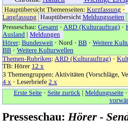
Hauptübersicht Themenseiten:
Kurzfassung
·
Langfassung
Hauptübersicht
Meldungsseiten
Presseschau:
Gesamt
·
ARD (Kulturauftrag)
·
Ausland
|
Meldungen
Hörer
:
Bundesweit
· Nord ·
BB
·
Weitere Kult
BB
·
Weitere Kulturwellen
Themen-Rubriken
:
ARD (Kulturauftrag)
·
Kul
TB: Hörer
12 x
3 Themengruppen: Aktivitäten (Vorschläge, Ve
4 x
· Leserbriefe
2 x
Erste Seite
·
Seite zurück
|
Meldungsseite
vorwär
Presseschau:
Hörer - Sen