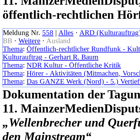
11. MainzerMedienDisput
öffentlich-rechtlichen Hö
Meldung Nr.
558
|
Alles
·
ARD (Kulturauftrag
BB
·
Weitere
·
Ausland
Thema
:
Öffentlich-rechtlicher Rundfunk - Kul
Kulturauftrag - Gerhart R. Baum
Thema
:
NDR Kultur - Öffentliche Kritik
Thema
:
Hörer - Aktivitäten (Mitmachen, Vorsc
Thema
:
Das GANZE Werk (Nord) - 5.) Vertief
Dokumentation der Tagung
11. MainzerMedienDisputs
„Wellenbrecher und Querf
den Mainstream“